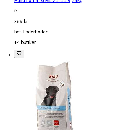
Halla Lamm & Ris 21-11 3,25kg
fr.
289 kr
hos
Foderboden
+4 butiker