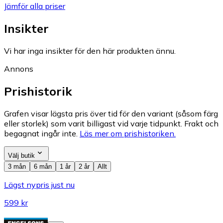
Jämför alla priser
Insikter
Vi har inga insikter för den här produkten ännu.
Annons
Prishistorik
Grafen visar lägsta pris över tid för den variant (såsom färg
eller storlek) som varit billigast vid varje tidpunkt. Frakt och
begagnat ingår inte.
Läs mer om prishistoriken.
Välj butik
3 mån
6 mån
1 år
2 år
Allt
Lägst nypris just nu
599 kr