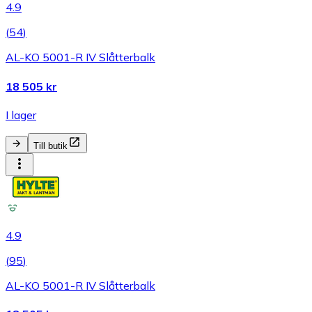
4.9
(
54
)
AL-KO 5001-R IV Slåtterbalk
18 505 kr
I lager
Till butik
4.9
(
95
)
AL-KO 5001-R IV Slåtterbalk