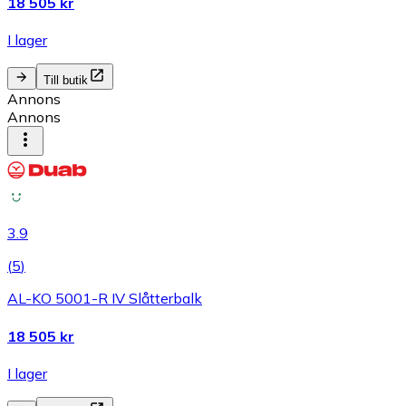
18 505 kr
I lager
Till butik
Annons
Annons
3.9
(
5
)
AL-KO 5001-R IV Slåtterbalk
18 505 kr
I lager