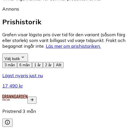
Annons
Prishistorik
Grafen visar lägsta pris över tid för den variant (såsom färg
eller storlek) som varit billigast vid varje tidpunkt. Frakt och
begagnat ingår inte.
Läs mer om prishistoriken.
Välj butik
3 mån
6 mån
1 år
2 år
Allt
Lägst nypris just nu
17 490 kr
Pristrend
3
mån