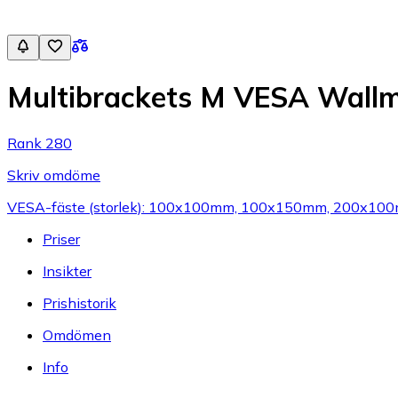
Multibrackets M VESA Wallm
Rank 280
Skriv omdöme
VESA-fäste (storlek): 100x100mm, 100x150mm, 200x10
Priser
Insikter
Prishistorik
Omdömen
Info