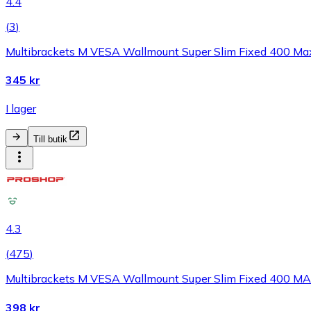
4.4
(
3
)
Multibrackets M VESA Wallmount Super Slim Fixed 400 Ma
345 kr
I lager
Till butik
4.3
(
475
)
Multibrackets M VESA Wallmount Super Slim Fixed 400 MA
398 kr