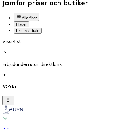
Jämför priser och butiker
Alla filter
I lager
Pris inkl. frakt
Visa 4 st
Erbjudanden utan direktlänk
fr.
329 kr