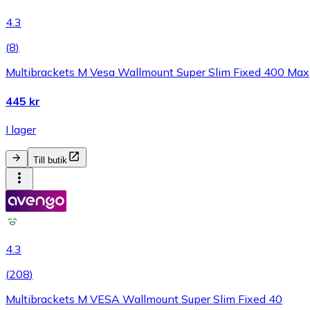
4.3
(
8
)
Multibrackets M Vesa Wallmount Super Slim Fixed 400 Max
445 kr
I lager
Till butik
4.3
(
208
)
Multibrackets M VESA Wallmount Super Slim Fixed 40