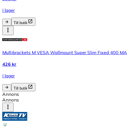
I lager
Till butik
Multibrackets M VESA Wallmount Super Slim Fixed 400 MA
426 kr
I lager
Till butik
Annons
Annons