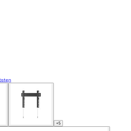
ästen
+
5