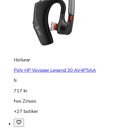
Hörlurar
Poly HP Voyager Legend 30 AV4P5AA
fr.
717 kr
hos
Zinuss
+27 butiker