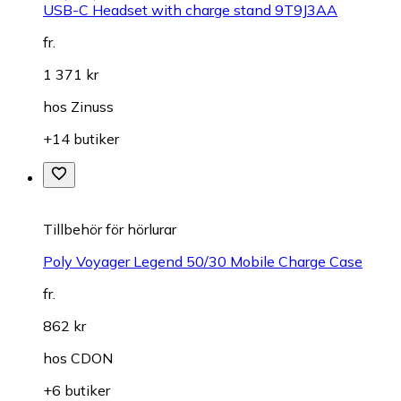
USB-C Headset with charge stand 9T9J3AA
fr.
1 371 kr
hos
Zinuss
+14 butiker
Tillbehör för hörlurar
Poly Voyager Legend 50/30 Mobile Charge Case
fr.
862 kr
hos
CDON
+6 butiker