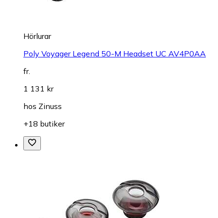
Hörlurar
Poly Voyager Legend 50-M Headset UC AV4P0AA
fr.
1 131 kr
hos
Zinuss
+18 butiker