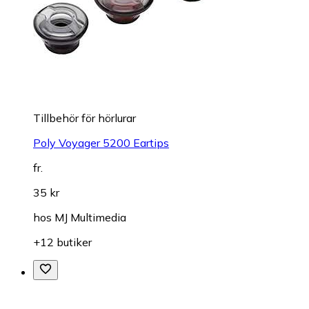
Tillbehör för hörlurar
Poly Voyager 5200 Eartips
fr.
35 kr
hos
MJ Multimedia
+12 butiker