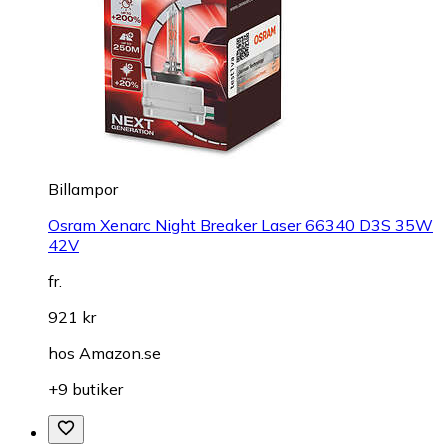
Billampor
Osram Xenarc Night Breaker Laser 66340 D3S 35W
42V
fr.
921 kr
hos
Amazon.se
+9 butiker