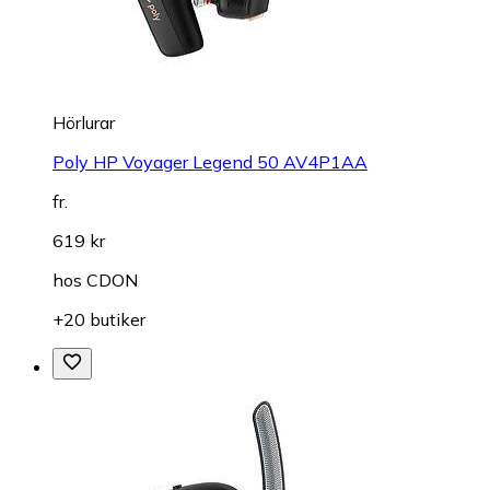
Hörlurar
Poly HP Voyager Legend 50 AV4P1AA
fr.
619 kr
hos
CDON
+20 butiker