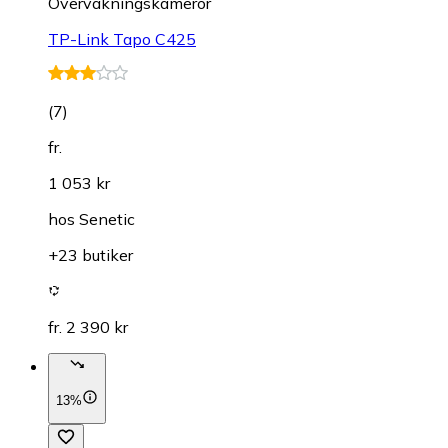
Övervakningskameror
TP-Link Tapo C425
(
7
)
fr.
1 053 kr
hos
Senetic
+23 butiker
fr. 2 390 kr
13%