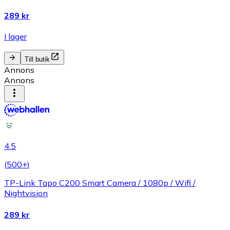
289 kr
I lager
Till butik
Annons
Annons
4.5
(
500+
)
TP-Link Tapo C200 Smart Camera / 1080p / Wifi /
Nightvision
289 kr