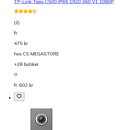
TP-Link Tapo C500 IP65 1920 360 V1 1080P
(
2
)
fr.
475 kr
hos
CS MEGASTORE
+28 butiker
fr. 602 kr