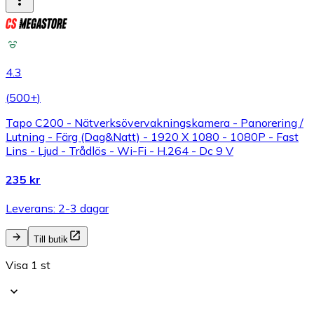
4.3
(
500+
)
Tapo C200 - Nätverksövervakningskamera - Panorering /
Lutning - Färg (Dag&Natt) - 1920 X 1080 - 1080P - Fast
Lins - Ljud - Trådlös - Wi-Fi - H.264 - Dc 9 V
235 kr
Leverans: 2-3 dagar
Till butik
Visa 1 st