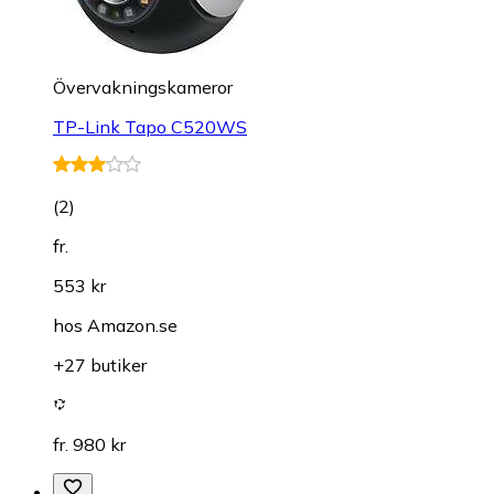
Övervakningskameror
TP-Link Tapo C520WS
(
2
)
fr.
553 kr
hos
Amazon.se
+27 butiker
fr. 980 kr