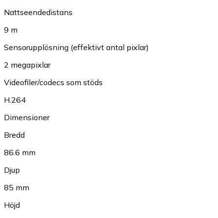
Nattseendedistans
9 m
Sensorupplösning (effektivt antal pixlar)
2 megapixlar
Videofiler/codecs som stöds
H.264
Dimensioner
Bredd
86.6 mm
Djup
85 mm
Höjd