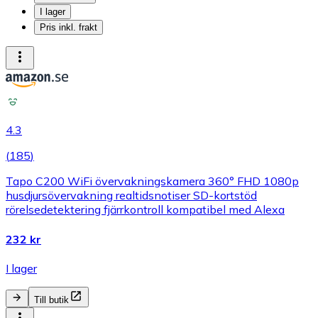
I lager
Pris inkl. frakt
4.3
(
185
)
Tapo C200 WiFi övervakningskamera 360° FHD 1080p
husdjursövervakning realtidsnotiser SD-kortstöd
rörelsedetektering fjärrkontroll kompatibel med Alexa
232 kr
I lager
Till butik