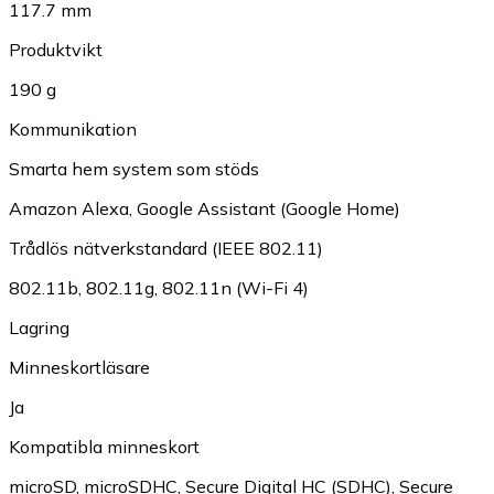
117.7 mm
Produktvikt
190 g
Kommunikation
Smarta hem system som stöds
Amazon Alexa
,
Google Assistant (Google Home)
Trådlös nätverkstandard (IEEE 802.11)
802.11b
,
802.11g
,
802.11n (Wi-Fi 4)
Lagring
Minneskortläsare
Ja
Kompatibla minneskort
microSD
,
microSDHC
,
Secure Digital HC (SDHC)
,
Secure