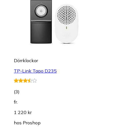
Dörrklockor
TP-Link Tapo D235
(
3
)
fr.
1 220 kr
hos
Proshop