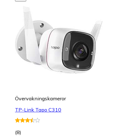
Övervakningskameror
TP-Link Tapo C310
(
8
)