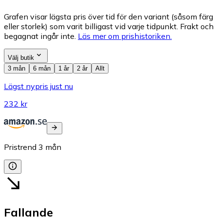
Grafen visar lägsta pris över tid för den variant (såsom färg
eller storlek) som varit billigast vid varje tidpunkt. Frakt och
begagnat ingår inte.
Läs mer om prishistoriken.
Välj butik
3 mån
6 mån
1 år
2 år
Allt
Lägst nypris just nu
232 kr
Pristrend
3
mån
Fallande