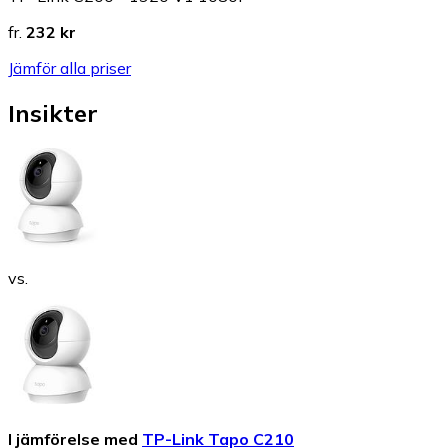
fr.
232 kr
Jämför alla priser
Insikter
vs.
I jämförelse med
TP-Link Tapo C210