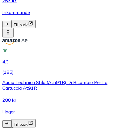
263 kr
Inkommande
Till butik
4.3
(
185
)
Audio Technica Stilo (Atn91R) Di Ricambio Per La
Cartuccia At91R
288 kr
I lager
Till butik