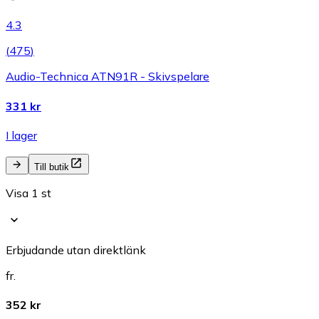
4.3
(
475
)
Audio-Technica ATN91R - Skivspelare
331 kr
I lager
Till butik
Visa 1 st
Erbjudande utan direktlänk
fr.
352 kr