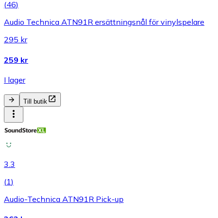
(
46
)
Audio Technica ATN91R ersättningsnål för vinylspelare
295 kr
259 kr
I lager
Till butik
3.3
(
1
)
Audio-Technica ATN91R Pick-up