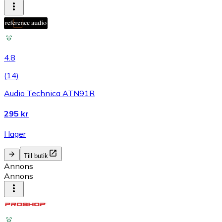
4.8
(
14
)
Audio Technica ATN91R
295 kr
I lager
Till butik
Annons
Annons