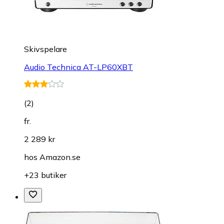
Skivspelare
Audio Technica AT-LP60XBT
(
2
)
fr.
2 289 kr
hos
Amazon.se
+23 butiker