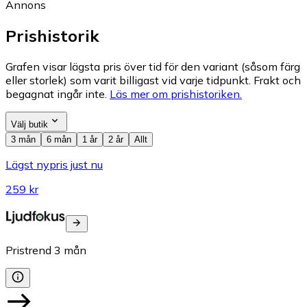
Annons
Prishistorik
Grafen visar lägsta pris över tid för den variant (såsom färg
eller storlek) som varit billigast vid varje tidpunkt. Frakt och
begagnat ingår inte.
Läs mer om prishistoriken.
Välj butik
3 mån
6 mån
1 år
2 år
Allt
Lägst nypris just nu
259 kr
Pristrend
3
mån