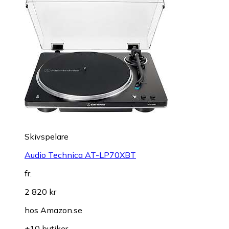
Skivspelare
Audio Technica AT-LP70XBT
fr.
2 820 kr
hos
Amazon.se
+10 butiker