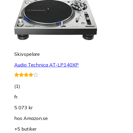
Skivspelare
Audio Technica AT-LP140XP
(
1
)
fr.
5 073 kr
hos
Amazon.se
+5 butiker