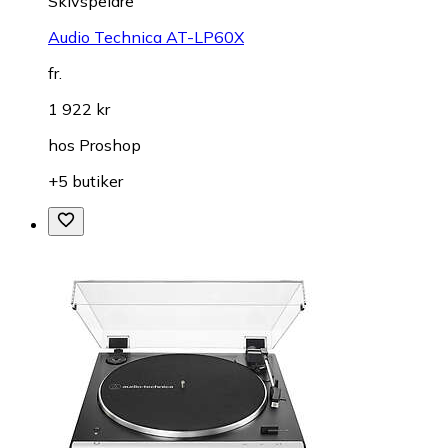
Skivspelare
Audio Technica AT-LP60X
fr.
1 922 kr
hos
Proshop
+5 butiker