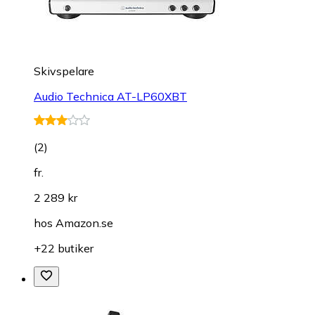
Skivspelare
Audio Technica AT-LP60XBT
(
2
)
fr.
2 289 kr
hos
Amazon.se
+22 butiker