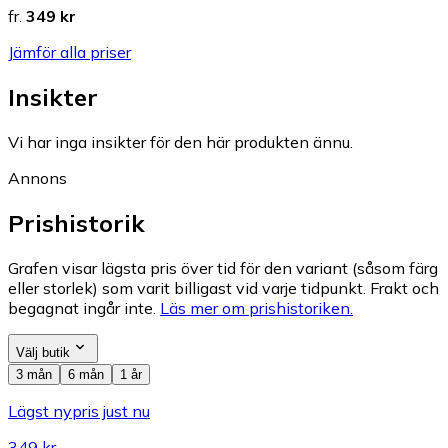
fr.
349 kr
Jämför alla priser
Insikter
Vi har inga insikter för den här produkten ännu.
Annons
Prishistorik
Grafen visar lägsta pris över tid för den variant (såsom färg
eller storlek) som varit billigast vid varje tidpunkt. Frakt och
begagnat ingår inte.
Läs mer om prishistoriken.
Välj butik
3 mån
6 mån
1 år
Lägst nypris just nu
349 kr