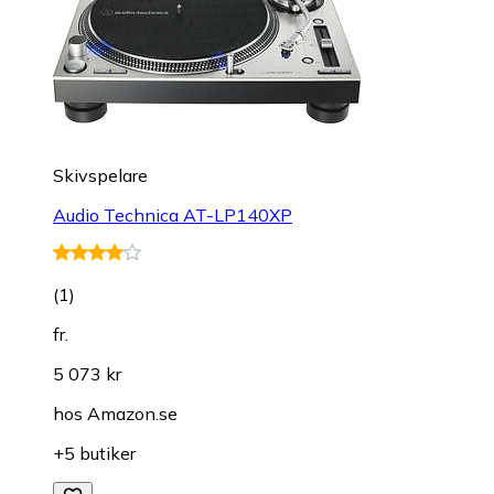
Skivspelare
Audio Technica AT-LP140XP
(
1
)
fr.
5 073 kr
hos
Amazon.se
+5 butiker