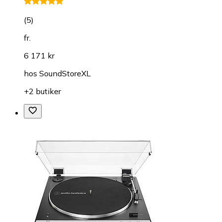
(
5
)
fr.
6 171 kr
hos
SoundStoreXL
+2 butiker