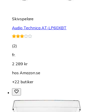
Skivspelare
Audio Technica AT-LP60XBT
(
2
)
fr.
2 289 kr
hos
Amazon.se
+22 butiker