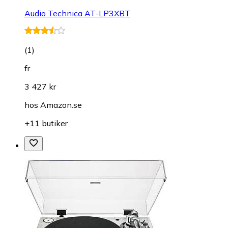
Audio Technica AT-LP3XBT
(
1
)
fr.
3 427 kr
hos
Amazon.se
+11 butiker