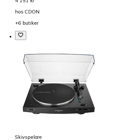
4 151 kr
hos
CDON
+6 butiker
Skivspelare