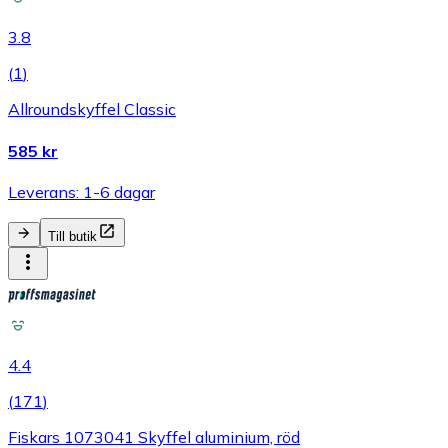
3.8
(
1
)
Allroundskyffel Classic
585 kr
Leverans: 1-6 dagar
Till butik
4.4
(
171
)
Fiskars 1073041 Skyffel aluminium, röd