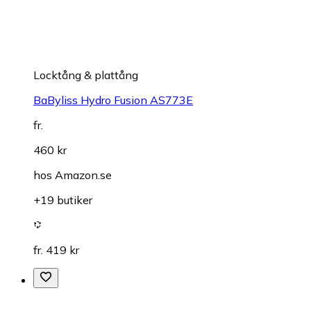
Locktång & plattång
BaByliss Hydro Fusion AS773E
fr.
460 kr
hos
Amazon.se
+19 butiker
fr. 419 kr