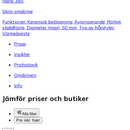
Rank 385
Skriv omdöme
Funktioner: Keramisk beläggning, Avjoniserande, Rörligt
sladdfäste, Diameter (max): 50 mm, Typ av hårstyler:
Värmeborste
Priser
Insikter
Prishistorik
Omdömen
Info
Jämför priser och butiker
Alla filter
Pris inkl. frakt