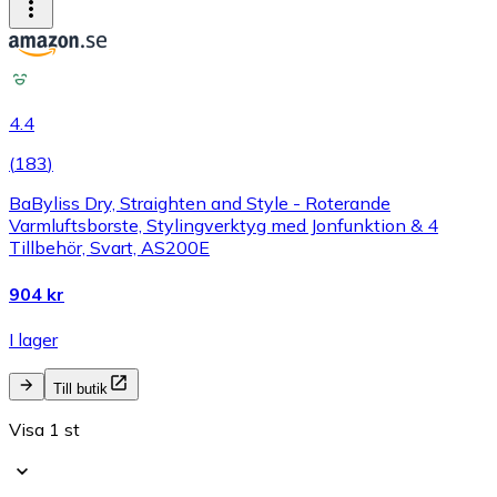
4.4
(
183
)
BaByliss Dry, Straighten and Style - Roterande
Varmluftsborste, Stylingverktyg med Jonfunktion & 4
Tillbehör, Svart, AS200E
904 kr
I lager
Till butik
Visa 1 st