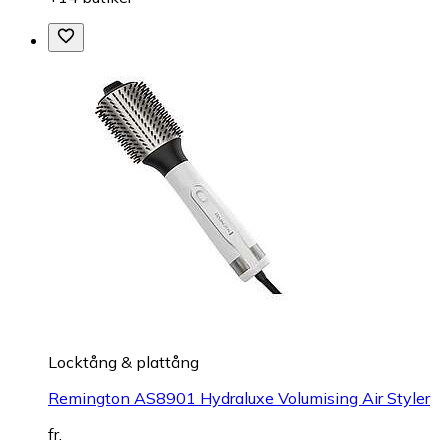
Locktång & plattång
Remington AS8901 Hydraluxe Volumising Air Styler
fr.