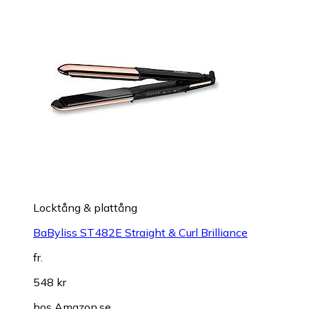
Locktång & plattång
BaByliss ST482E Straight & Curl Brilliance
fr.
548 kr
hos
Amazon.se