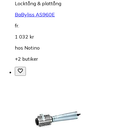
Locktång & plattång
BaByliss AS960E
fr.
1 032 kr
hos
Notino
+2 butiker