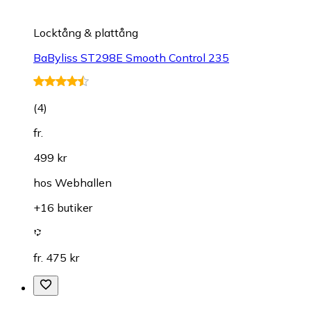
Locktång & plattång
BaByliss ST298E Smooth Control 235
(
4
)
fr.
499 kr
hos
Webhallen
+16 butiker
fr. 475 kr