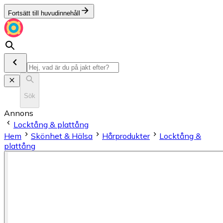
Fortsätt till huvudinnehåll
Sök
Annons
Locktång & plattång
Hem
Skönhet & Hälsa
Hårprodukter
Locktång &
plattång