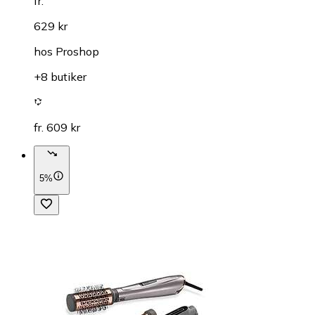
fr.
629 kr
hos
Proshop
+8 butiker
fr. 609 kr
5%