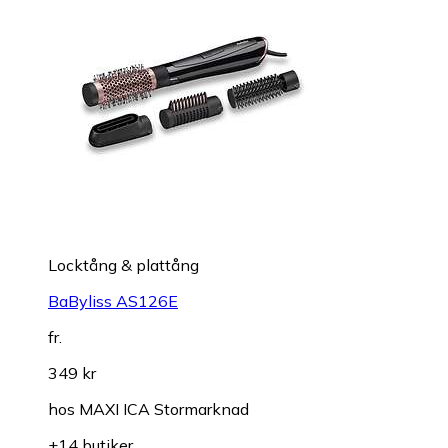
Locktång & plattång
BaByliss AS126E
fr.
349 kr
hos
MAXI ICA Stormarknad
+14 butiker