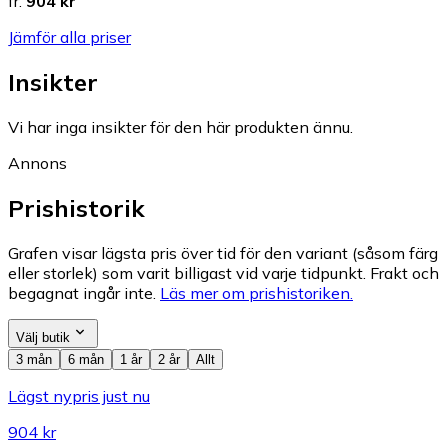
fr.
904 kr
Jämför alla priser
Insikter
Vi har inga insikter för den här produkten ännu.
Annons
Prishistorik
Grafen visar lägsta pris över tid för den variant (såsom färg
eller storlek) som varit billigast vid varje tidpunkt. Frakt och
begagnat ingår inte.
Läs mer om prishistoriken.
Välj butik
3 mån
6 mån
1 år
2 år
Allt
Lägst nypris just nu
904 kr