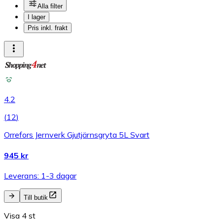
Alla filter
I lager
Pris inkl. frakt
4.2
(
12
)
Orrefors Jernverk Gjutjärnsgryta 5L Svart
945 kr
Leverans: 1-3 dagar
Till butik
Visa 4 st