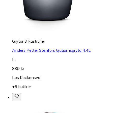
Grytor & kastruller
Anders Petter Stenfors Gjutjärnsgryta 4,4L
fr.
839 kr
hos
Kockensval
+5 butiker