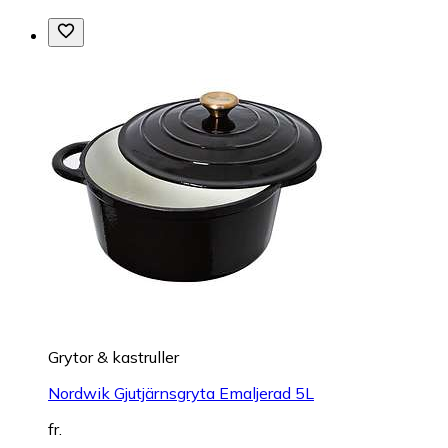
Grytor & kastruller
Nordwik Gjutjärnsgryta Emaljerad 5L
fr.