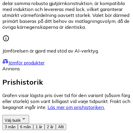
delar samma robusta gjutjärnkonstruktion, är kompatibla
med induktion och levereras med lock, vilket garanterar
utmärkt värmefördelning oavsett storlek. Valet bör därmed
primärt baseras på ditt behov av matlagningsvolym, då de
övriga kärnegenskaperna är identiska.
Jämförelsen är gjord med stöd av AI-verktyg.
Jämför produkter
Annons
Prishistorik
Grafen visar lägsta pris över tid för den variant (såsom färg
eller storlek) som varit billigast vid varje tidpunkt. Frakt och
begagnat ingår inte.
Läs mer om prishistoriken.
Välj butik
3 mån
6 mån
1 år
2 år
Allt