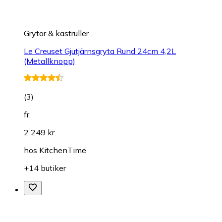
Grytor & kastruller
Le Creuset Gjutjärnsgryta Rund 24cm 4,2L
(Metallknopp)
(
3
)
fr.
2 249 kr
hos
KitchenTime
+14 butiker