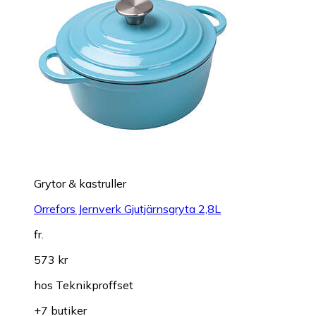
Grytor & kastruller
Orrefors Jernverk Gjutjärnsgryta 2,8L
fr.
573 kr
hos
Teknikproffset
+7 butiker