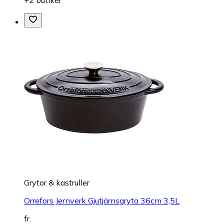
Grytor & kastruller
Orrefors Jernverk Gjutjärnsgryta 36cm 3,5L
fr.