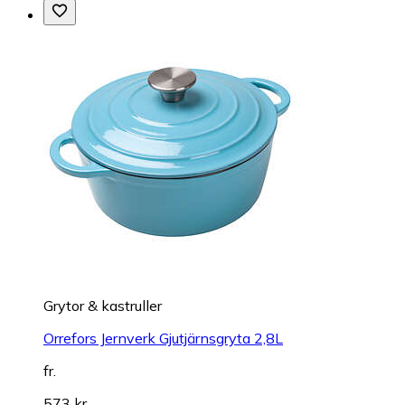
Grytor & kastruller
Orrefors Jernverk Gjutjärnsgryta 2,8L
fr.
573 kr