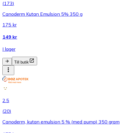
(
173
)
Canoderm Kutan Emulsion 5% 350 g
175 kr
149 kr
I lager
Till butik
2.5
(
20
)
Canoderm, kutan emulsion 5 % (med pump) 350 gram