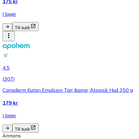
175 kr
I lager
Till butik
4.5
(
307
)
Canoderm Kutan Emulsion Torr &amp; Atopisk Hud 350 g
179 kr
I lager
Till butik
Annons