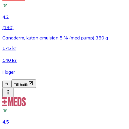
4.2
(
130
)
Canoderm, kutan emulsion 5 % (med pump) 350 g
175 kr
140 kr
I lager
Till butik
4.5