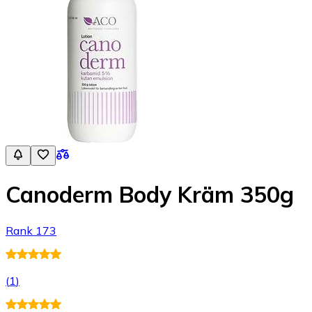
Canoderm Body Kräm 350g
Rank 173
(
1
)