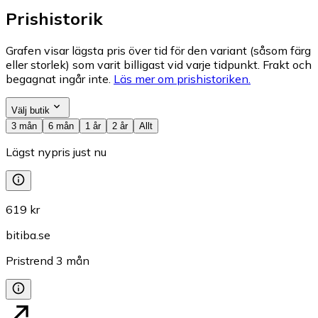
Prishistorik
Grafen visar lägsta pris över tid för den variant (såsom färg
eller storlek) som varit billigast vid varje tidpunkt. Frakt och
begagnat ingår inte.
Läs mer om prishistoriken.
Välj butik
3 mån
6 mån
1 år
2 år
Allt
Lägst nypris just nu
619 kr
bitiba.se
Pristrend
3
mån