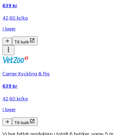
639 kr
42,60 kr/kg
I lager
Till butik
Carrier Kyckling & Ris
639 kr
42,60 kr/kg
I lager
Till butik
Vi har hittat produkten i totalt 6 butiker, varav 5 är