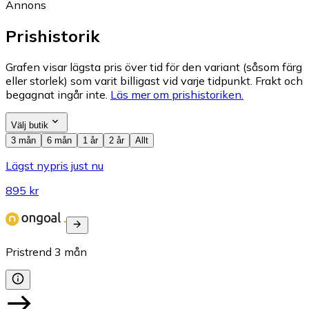
Annons
Prishistorik
Grafen visar lägsta pris över tid för den variant (såsom färg
eller storlek) som varit billigast vid varje tidpunkt. Frakt och
begagnat ingår inte.
Läs mer om prishistoriken.
Välj butik
3 mån
6 mån
1 år
2 år
Allt
Lägst nypris just nu
895 kr
Pristrend
3
mån