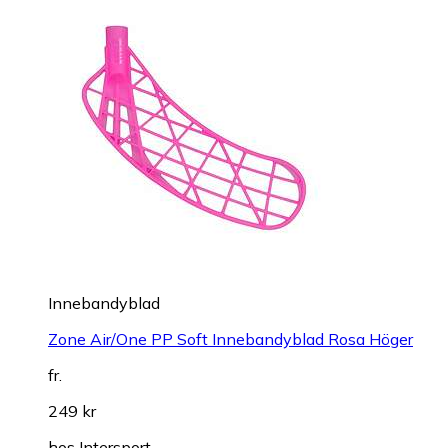
Innebandyblad
Zone Air/One PP Soft Innebandyblad Rosa Höger
fr.
249 kr
hos
Intersport