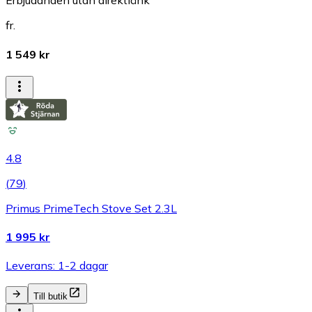
Erbjudanden utan direktlänk
fr.
1 549 kr
4.8
(
79
)
Primus PrimeTech Stove Set 2.3L
1 995 kr
Leverans: 1-2 dagar
Till butik