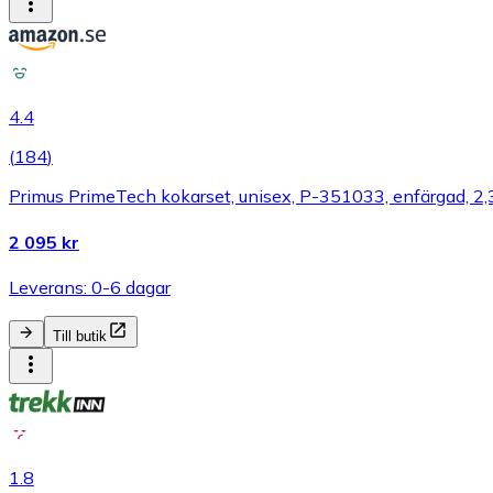
4.4
(
184
)
Primus PrimeTech kokarset, unisex, P-351033, enfärgad, 2,
2 095 kr
Leverans: 0-6 dagar
Till butik
1.8