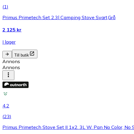
(
1
)
Primus Primetech Set 2.3l Camping Stove Svart,Grå
2 125 kr
I lager
Till butik
Annons
Annons
4.2
(
23
)
Primus Primetech Stove Set II 1x2. 3L W. Pan No Color, No 