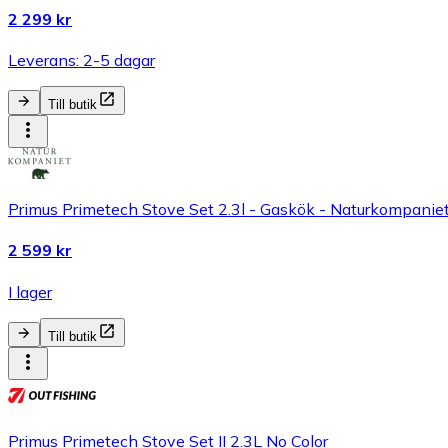
2 299 kr
Leverans: 2-5 dagar
Till butik
Primus Primetech Stove Set 2.3l - Gaskök - Naturkompanie
2 599 kr
I lager
Till butik
Primus Primetech Stove Set II 2.3L No Color