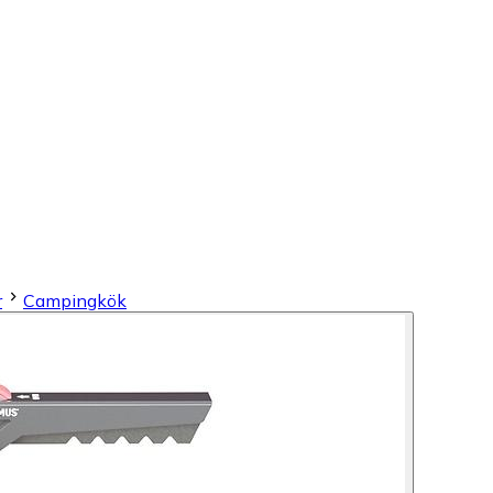
r
Campingkök