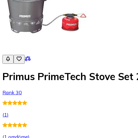
Primus PrimeTech Stove Set 
Rank 30
(
1
)
(
1 omdöme
)