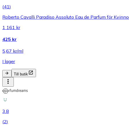
(
41
)
Roberto Cavalli Paradiso Assoluto Eau de Parfum för Kvinno
1 161 kr
425 kr
5,67 kr/ml
I lager
Till butik
3.8
(
2
)