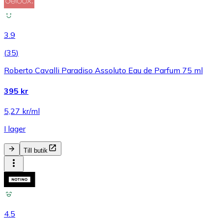
3.9
(
35
)
Roberto Cavalli Paradiso Assoluto Eau de Parfum 75 ml
395 kr
5,27 kr/ml
I lager
Till butik
4.5