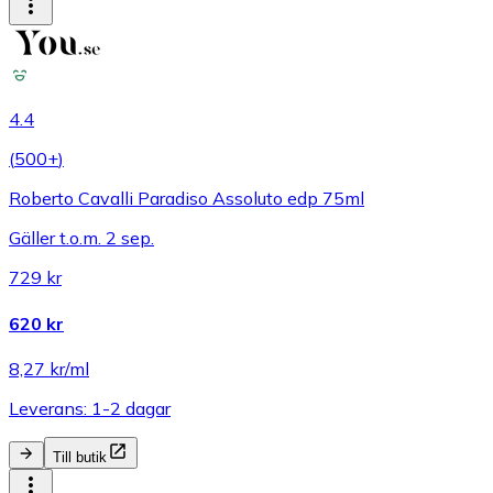
4.4
(
500+
)
Roberto Cavalli Paradiso Assoluto edp 75ml
Gäller t.o.m. 2 sep.
729 kr
620 kr
8,27 kr/ml
Leverans: 1-2 dagar
Till butik