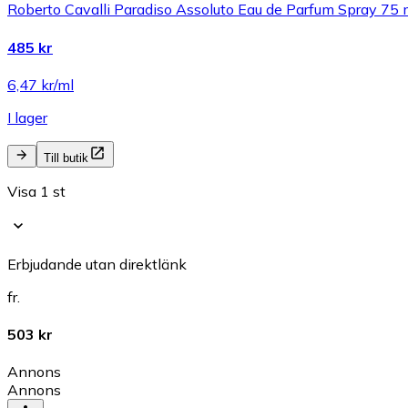
Roberto Cavalli Paradiso Assoluto Eau de Parfum Spray 75 
485 kr
6,47 kr/ml
I lager
Till butik
Visa 1 st
Erbjudande utan direktlänk
fr.
503 kr
Annons
Annons