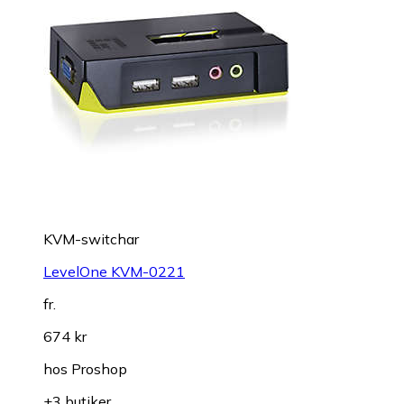
KVM-switchar
LevelOne KVM-0221
fr.
674 kr
hos
Proshop
+3 butiker