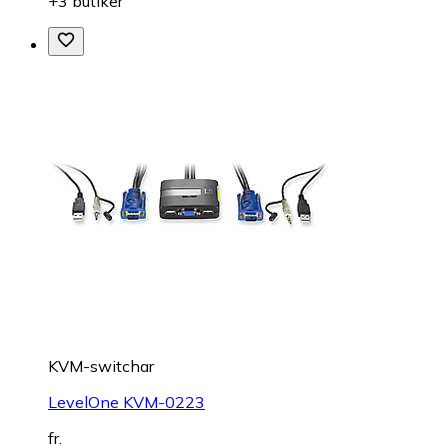
+3 butiker
KVM-switchar
LevelOne KVM-0223
fr.