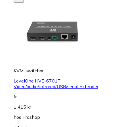
KVM-switchar
LevelOne HVE-6701T
Video/audio/infrared/USB/serial Extender
fr.
1 415 kr
hos
Proshop