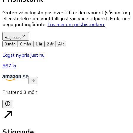
Grafen visar lägsta pris över tid för den variant (såsom färg
eller storlek) som varit billigast vid varje tidpunkt. Frakt och
begagnat ingår inte.
Läs mer om prishistoriken.
Välj butik
3 mån
6 mån
1 år
2 år
Allt
Lägst nypris just nu
567 kr
Pristrend
3
mån
Stigande