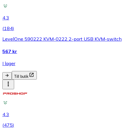
4.3
(
184
)
LevelOne 590222 KVM-0222 2-port USB KVM-switch
567 kr
I lager
Till butik
4.3
(
475
)