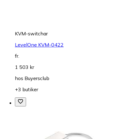
KVM-switchar
LevelOne KVM-0422
fr.
1 503 kr
hos
Buyersclub
+3 butiker