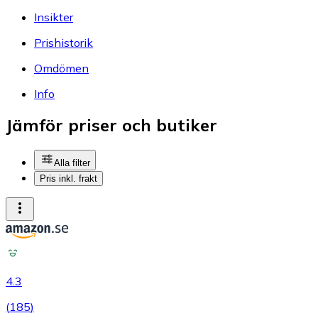
Insikter
Prishistorik
Omdömen
Info
Jämför priser och butiker
Alla filter
Pris inkl. frakt
4.3
(
185
)