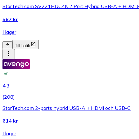
StarTech.com SV221HUC4K 2 Port Hybrid USB-A + HDMI & 
587 kr
I lager
Till butik
4.3
(
208
)
StarTech.com 2-ports hybrid USB-A + HDMI och USB-C
614 kr
I lager