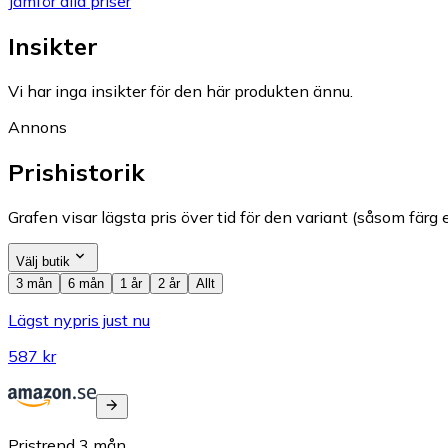
Jämför alla priser
Insikter
Vi har inga insikter för den här produkten ännu.
Annons
Prishistorik
Grafen visar lägsta pris över tid för den variant (såsom färg e
Välj butik
3 mån
6 mån
1 år
2 år
Allt
Lägst nypris just nu
587 kr
Pristrend
3
mån