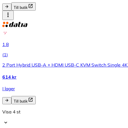
Till butik
1.8
(
1
)
2 Port Hybrid USB-A + HDMI USB-C KVM Switch Single 4K
614 kr
I lager
Till butik
Visa 4 st