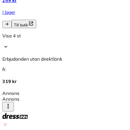
259 kr
I lager
Till butik
Visa 4 st
Erbjudanden utan direktlänk
fr.
319 kr
Annons
Annons