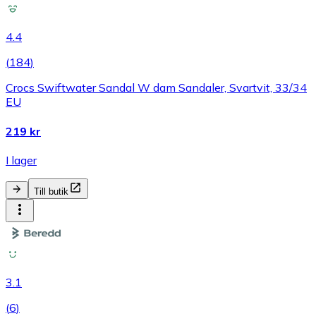
4.4
(
184
)
Crocs Swiftwater Sandal W dam Sandaler, Svartvit, 33/34
EU
219 kr
I lager
Till butik
3.1
(
6
)