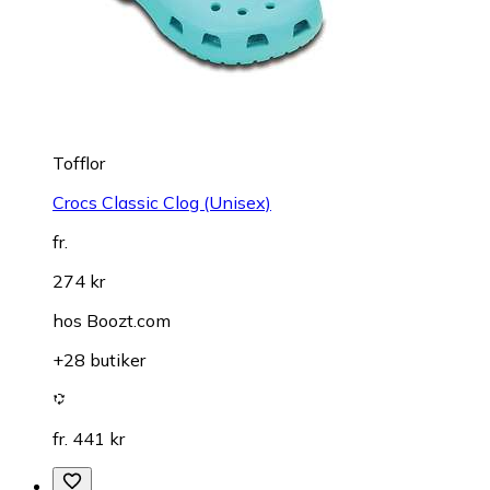
Tofflor
Crocs Classic Clog (Unisex)
fr.
274 kr
hos
Boozt.com
+28 butiker
fr. 441 kr