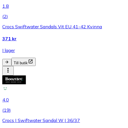
1.8
(
2
)
Crocs Swiftwater Sandals Vit EU 41-42 Kvinna
371 kr
I lager
Till butik
4.0
(
19
)
Crocs | Swiftwater Sandal W | 36/37