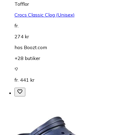
Tofflor
Crocs Classic Clog (Unisex)
fr.
274 kr
hos
Boozt.com
+28 butiker
fr. 441 kr