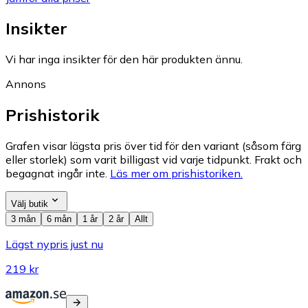
Insikter
Vi har inga insikter för den här produkten ännu.
Annons
Prishistorik
Grafen visar lägsta pris över tid för den variant (såsom färg
eller storlek) som varit billigast vid varje tidpunkt. Frakt och
begagnat ingår inte.
Läs mer om prishistoriken.
Välj butik
3 mån
6 mån
1 år
2 år
Allt
Lägst nypris just nu
219 kr