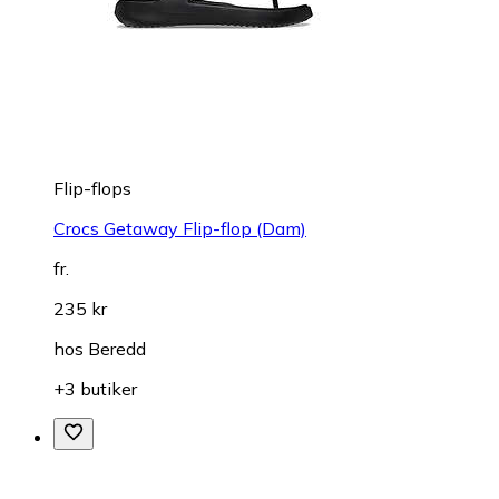
Flip-flops
Crocs Getaway Flip-flop (Dam)
fr.
235 kr
hos
Beredd
+3 butiker