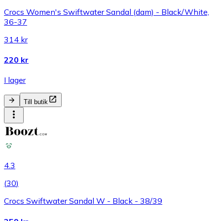
Crocs Women's Swiftwater Sandal (dam) - Black/White,
36-37
314 kr
220 kr
I lager
Till butik
4.3
(
30
)
Crocs Swiftwater Sandal W - Black - 38/39