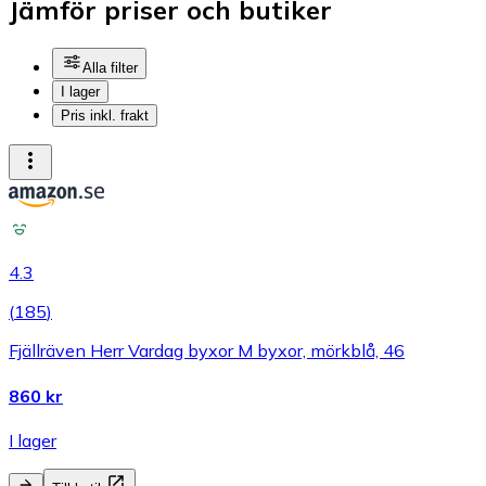
Jämför priser och butiker
Alla filter
I lager
Pris inkl. frakt
4.3
(
185
)
Fjällräven Herr Vardag byxor M byxor, mörkblå, 46
860 kr
I lager