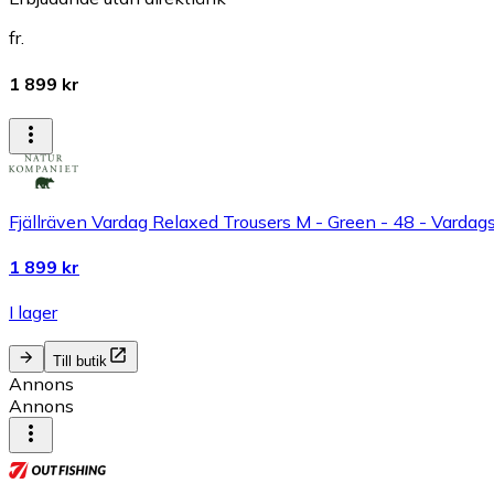
fr.
1 899 kr
Fjällräven Vardag Relaxed Trousers M - Green - 48 - Varda
1 899 kr
I lager
Till butik
Annons
Annons