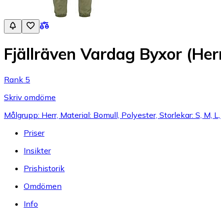
Fjällräven Vardag Byxor (Her
Rank 5
Skriv omdöme
Målgrupp: Herr, Material: Bomull, Polyester, Storlekar: S, M, L,
Priser
Insikter
Prishistorik
Omdömen
Info