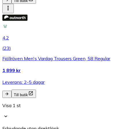
Till butik
4.2
(
23
)
Fjällräven Men's Vardag Trousers Green, 58 Regular
1 899 kr
Leverans: 2-5 dagar
Till butik
Visa 1 st
Erbjudande utan direktlänk