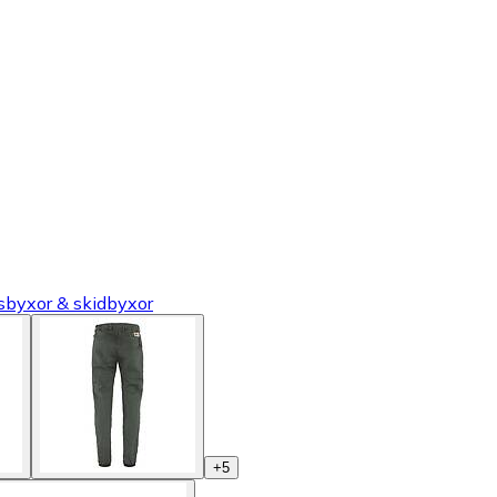
tsbyxor & skidbyxor
+
5