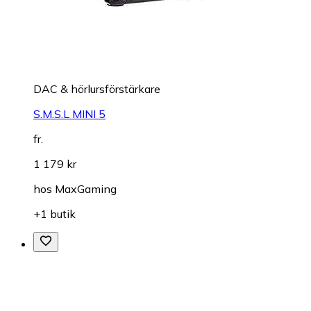
DAC & hörlursförstärkare
S.M.S.L MINI 5
fr.
1 179 kr
hos
MaxGaming
+1 butik