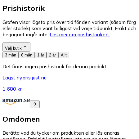
Prishistorik
Grafen visar lägsta pris över tid för den variant (såsom färg
eller storlek) som varit billigast vid varje tidpunkt. Frakt och
begagnat ingår inte.
Läs mer om prishistoriken.
Välj butik
3 mån
6 mån
1 år
2 år
Allt
Det finns ingen prishistorik för denna produkt
Lägst nypris just nu
1 680 kr
Omdömen
Berätta vad du tycker om produkten eller läs andras