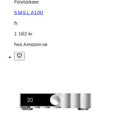
Förstärkare
S.M.S.L A100
fr.
1 162 kr
hos
Amazon.se