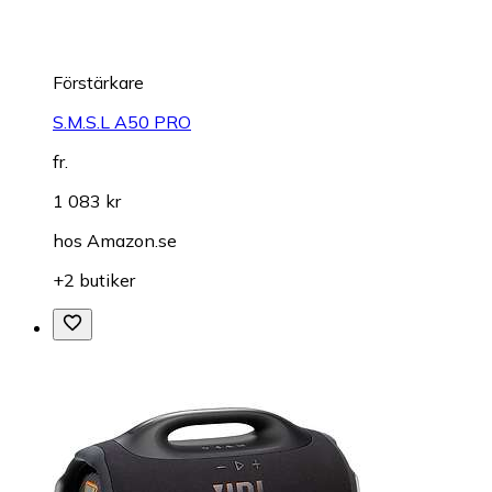
Förstärkare
S.M.S.L A50 PRO
fr.
1 083 kr
hos
Amazon.se
+2 butiker