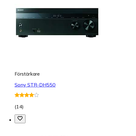
Förstärkare
Sony STR-DH550
(
14
)