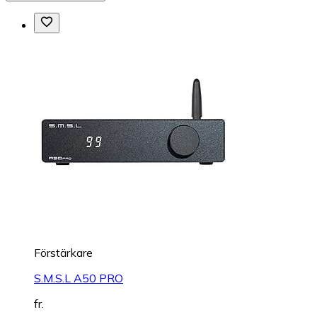
Förstärkare
S.M.S.L A50 PRO
fr.