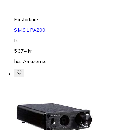
Förstärkare
S.M.S.L PA200
fr.
5 374 kr
hos
Amazon.se