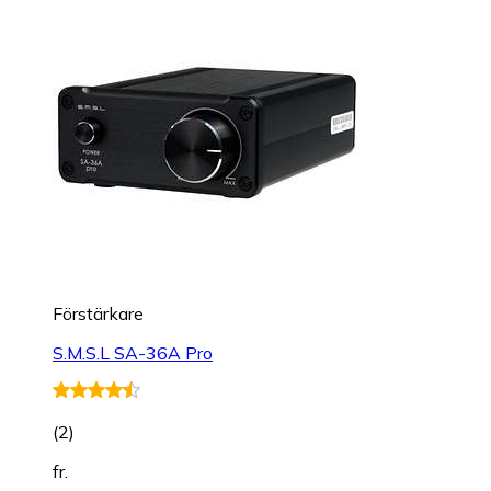
Förstärkare
S.M.S.L SA-36A Pro
(
2
)
fr.