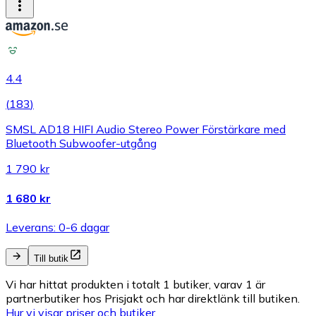
4.4
(
183
)
SMSL AD18 HIFI Audio Stereo Power Förstärkare med
Bluetooth Subwoofer-utgång
1 790 kr
1 680 kr
Leverans: 0-6 dagar
Till butik
Vi har hittat produkten i totalt 1 butiker, varav 1 är
partnerbutiker hos Prisjakt och har direktlänk till butiken.
Hur vi visar priser och butiker.