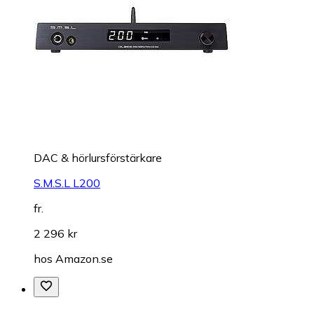
DAC & hörlursförstärkare
S.M.S.L L200
fr.
2 296 kr
hos
Amazon.se