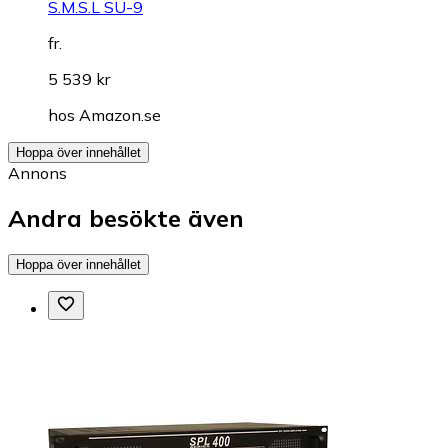
S.M.S.L SU-9
fr.
5 539 kr
hos
Amazon.se
Hoppa över innehållet
Annons
Andra besökte även
Hoppa över innehållet