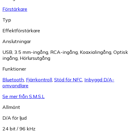
Förstärkare
Typ
Effektförstärkare
Anslutningar
USB
,
3.5 mm-ingång
,
RCA-ingång
,
Koaxialingång
,
Optisk
ingång
,
Hörlursutgång
Funktioner
Bluetooth
,
Fjärrkontroll
,
Stöd för NFC
,
Inbyggd D/A-
omvandlare
Se mer från S.M.S.L
Allmänt
D/A för ljud
24 bit / 96 kHz