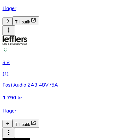
I lager
Till butik
3.8
(
1
)
Fosi Audio ZA3 48V /5A
1 790 kr
I lager
Till butik