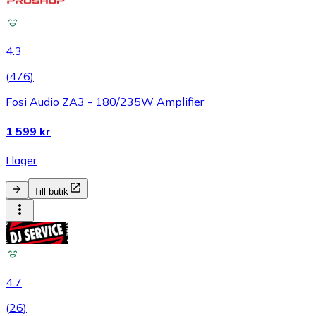
4.3
(
476
)
Fosi Audio ZA3 - 180/235W Amplifier
1 599 kr
I lager
Till butik
4.7
(
26
)