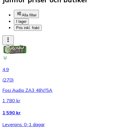
Alla filter
I lager
Pris inkl. frakt
4.9
(
270
)
Fosi Audio ZA3 48V/5A
1 780 kr
1 590 kr
Leverans: 0-1 dagar