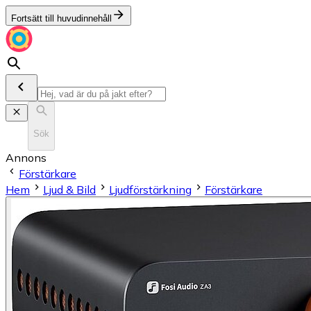
Fortsätt till huvudinnehåll
Sök
Annons
Förstärkare
Hem
Ljud & Bild
Ljudförstärkning
Förstärkare