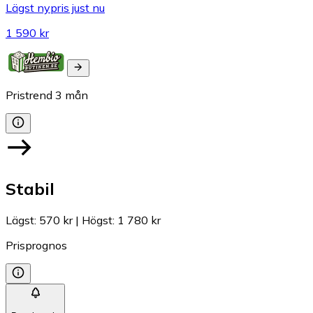
Lägst nypris just nu
1 590 kr
Pristrend
3
mån
Stabil
Lägst
:
570 kr
|
Högst
:
1 780 kr
Prisprognos