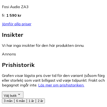
Fosi Audio ZA3
fr.
1 590 kr
Jämför alla priser
Insikter
Vi har inga insikter för den här produkten ännu.
Annons
Prishistorik
Grafen visar lägsta pris över tid för den variant (såsom färg
eller storlek) som varit billigast vid varje tidpunkt. Frakt och
begagnat ingår inte.
Läs mer om prishistoriken.
Välj butik
3 mån
6 mån
1 år
2 år