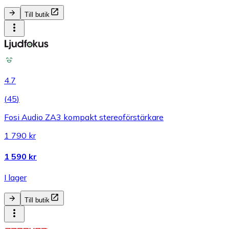
Till butik
4.7
(
45
)
Fosi Audio ZA3 kompakt stereoförstärkare
1 790 kr
1 590 kr
I lager
Till butik