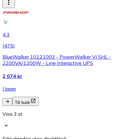
4.3
(
475
)
BlueWalker 10121003 - PowerWalker VI SHL -
2200VA/1200W - Line Interactive UPS
2 074 kr
I lager
Till butik
Visa 3 st
Erbjudanden utan direktlänk