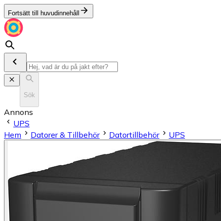
Fortsätt till huvudinnehåll
Sök
Annons
UPS
Hem
Datorer & Tillbehör
Datortillbehör
UPS