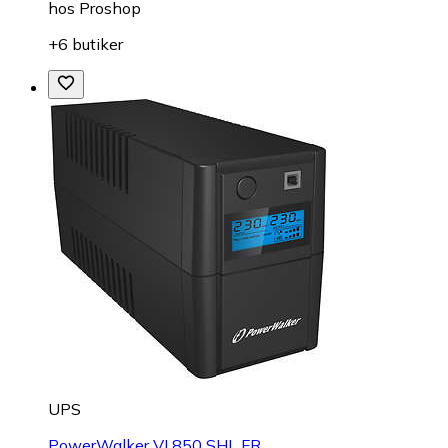
hos
Proshop
+6 butiker
UPS
PowerWalker VI 850 SHL FR