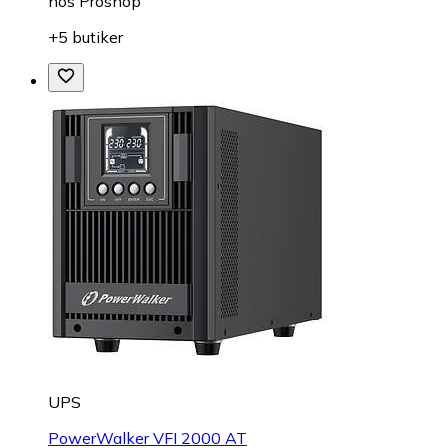
hos
Proshop
+5 butiker
UPS
PowerWalker VFI 2000 AT