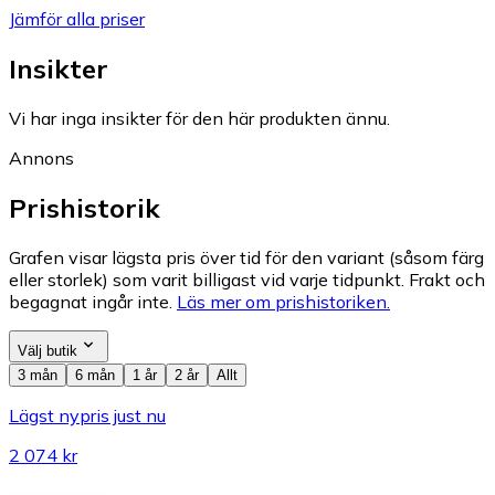
Jämför alla priser
Insikter
Vi har inga insikter för den här produkten ännu.
Annons
Prishistorik
Grafen visar lägsta pris över tid för den variant (såsom färg
eller storlek) som varit billigast vid varje tidpunkt. Frakt och
begagnat ingår inte.
Läs mer om prishistoriken.
Välj butik
3 mån
6 mån
1 år
2 år
Allt
Lägst nypris just nu
2 074 kr