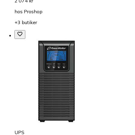
2 074 kr
hos
Proshop
+3 butiker
UPS