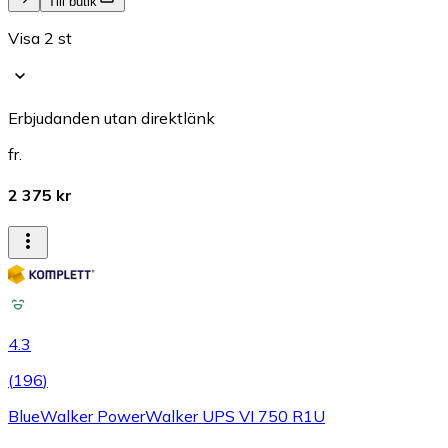
Till butik
Visa 2 st
Erbjudanden utan direktlänk
fr.
2 375 kr
4.3
(
196
)
BlueWalker PowerWalker UPS VI 750 R1U