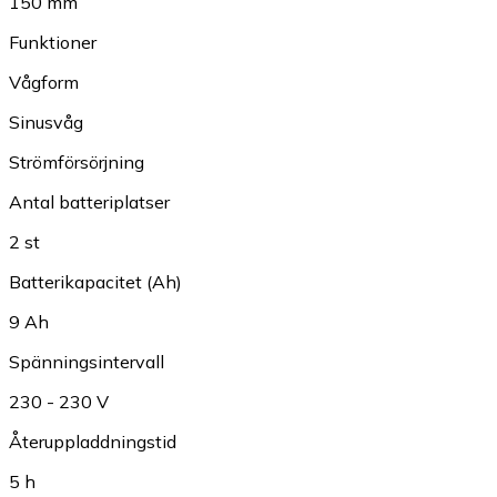
150 mm
Funktioner
Vågform
Sinusvåg
Strömförsörjning
Antal batteriplatser
2 st
Batterikapacitet (Ah)
9 Ah
Spänningsintervall
230 - 230 V
Återuppladdningstid
5 h