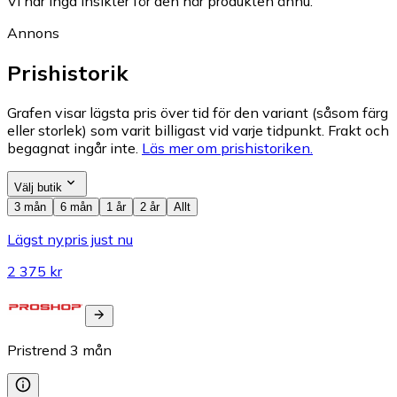
Vi har inga insikter för den här produkten ännu.
Annons
Prishistorik
Grafen visar lägsta pris över tid för den variant (såsom färg
eller storlek) som varit billigast vid varje tidpunkt. Frakt och
begagnat ingår inte.
Läs mer om prishistoriken.
Välj butik
3 mån
6 mån
1 år
2 år
Allt
Lägst nypris just nu
2 375 kr
Pristrend
3
mån