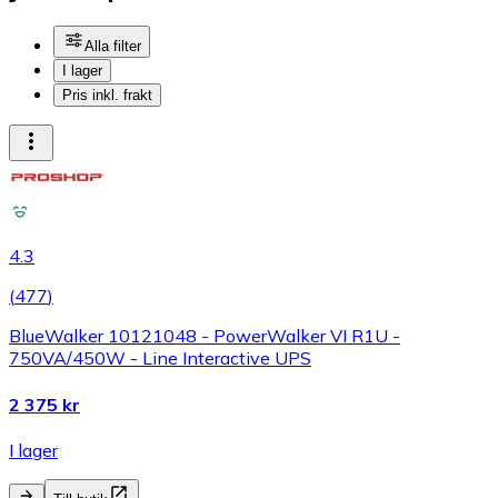
Alla filter
I lager
Pris inkl. frakt
4.3
(
477
)
BlueWalker 10121048 - PowerWalker VI R1U -
750VA/450W - Line Interactive UPS
2 375 kr
I lager