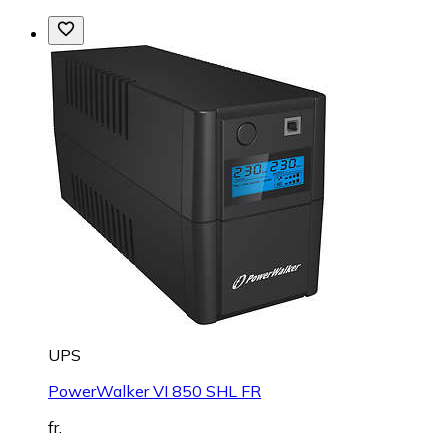
UPS
PowerWalker VI 850 SHL FR
fr.