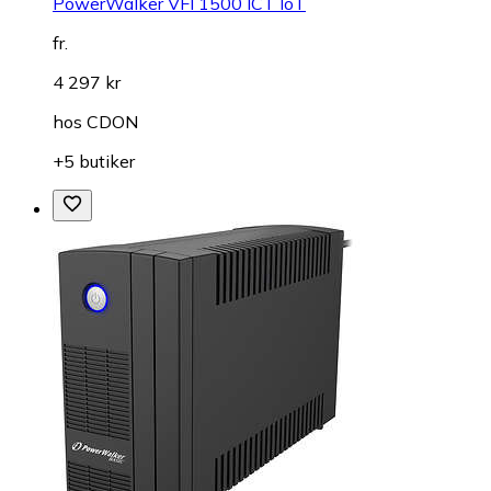
PowerWalker VFI 1500 ICT IoT
fr.
4 297 kr
hos
CDON
+5 butiker