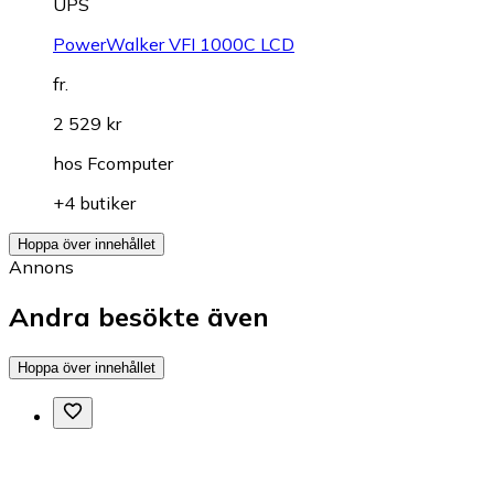
UPS
PowerWalker VFI 1000C LCD
fr.
2 529 kr
hos
Fcomputer
+4 butiker
Hoppa över innehållet
Annons
Andra besökte även
Hoppa över innehållet