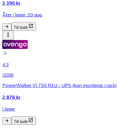
2 390 kr
Åter i lager: 20 aug.
Till butik
4.3
(
208
)
PowerWalker VI 750 R1U - UPS (kan monteras i rack)
2 876 kr
I lager
Till butik