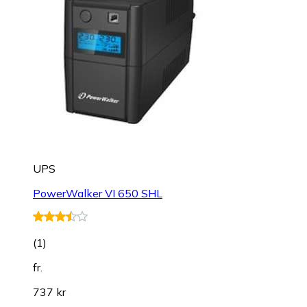
UPS
PowerWalker VI 650 SHL
(
1
)
fr.
737 kr