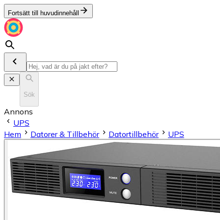
Fortsätt till huvudinnehåll
Sök
Annons
UPS
Hem
Datorer & Tillbehör
Datortillbehör
UPS