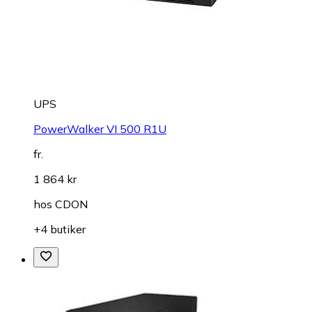
UPS
PowerWalker VI 500 R1U
fr.
1 864 kr
hos
CDON
+4 butiker