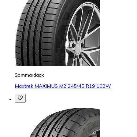
Sommardäck
Maxtrek MAXIMUS M2 245/45 R19 102W