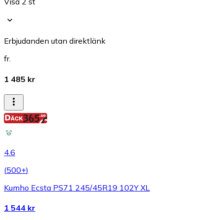
Visa 2 st
Erbjudanden utan direktlänk
fr.
1 485 kr
4.6
(
500+
)
Kumho Ecsta PS71 245/45R19 102Y XL
1 544 kr