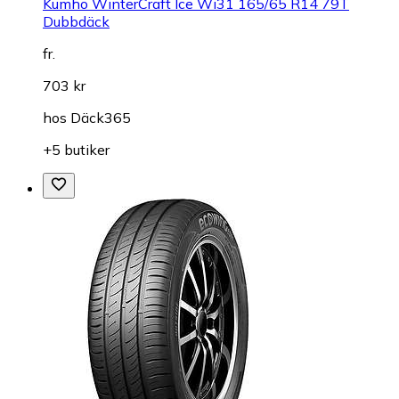
Kumho WinterCraft Ice Wi31 165/65 R14 79T
Dubbdäck
fr.
703 kr
hos
Däck365
+5 butiker