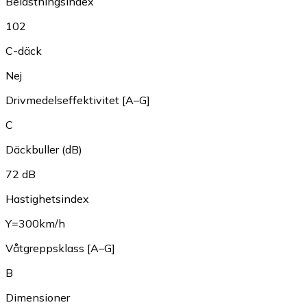
Belastningsindex
102
C-däck
Nej
Drivmedelseffektivitet [A–G]
C
Däckbuller (dB)
72 dB
Hastighetsindex
Y=300km/h
Våtgreppsklass [A–G]
B
Dimensioner