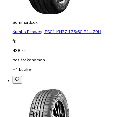
Sommardäck
Kumho Ecowing ES01 KH27 175/60 R14 79H
fr.
438 kr
hos
Mekonomen
+4 butiker