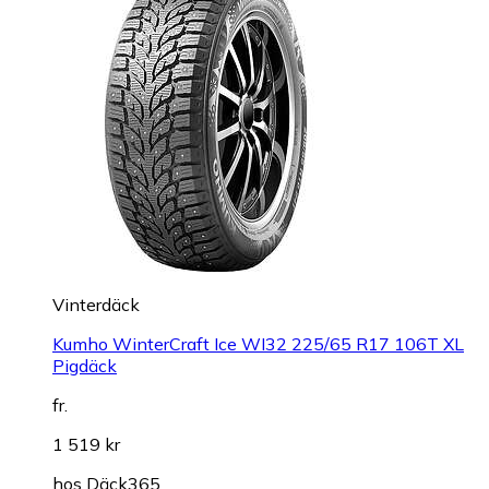
Vinterdäck
Kumho WinterCraft Ice WI32 225/65 R17 106T XL
Pigdäck
fr.
1 519 kr
hos
Däck365