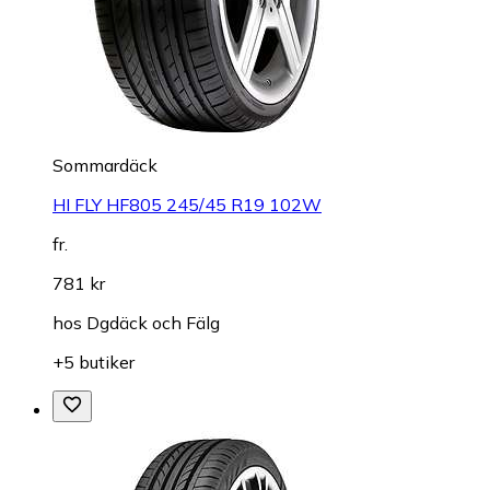
Sommardäck
HI FLY HF805 245/45 R19 102W
fr.
781 kr
hos
Dgdäck och Fälg
+5 butiker