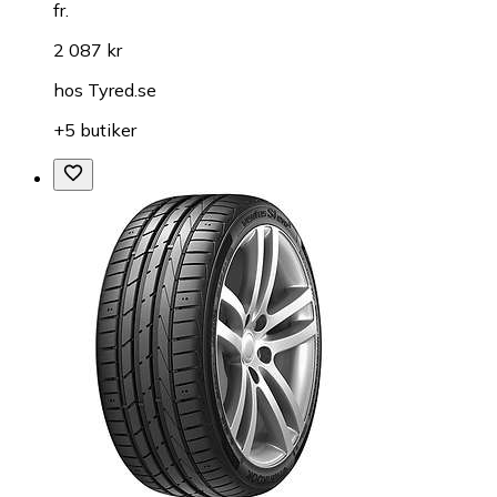
fr.
2 087 kr
hos
Tyred.se
+5 butiker