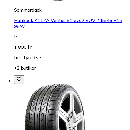
Sommardäck
Hankook K117A Ventus S1 evo2 SUV 245/45 R19
98W
fr.
1 800 kr
hos
Tyred.se
+2 butiker