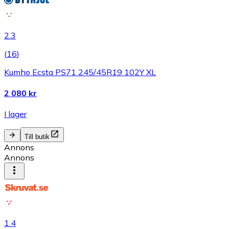
2.3
(
16
)
Kumho Ecsta PS71 245/45R19 102Y XL
2 080 kr
I lager
Till butik
Annons
Annons
1.4