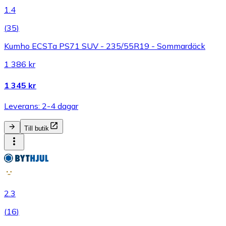
1.4
(
35
)
Kumho ECSTa PS71 SUV - 235/55R19 - Sommardäck
1 386 kr
1 345 kr
Leverans: 2-4 dagar
Till butik
2.3
(
16
)