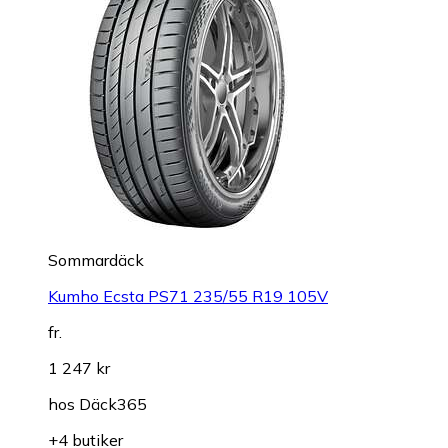
Sommardäck
Kumho Ecsta PS71 235/55 R19 105V
fr.
1 247 kr
hos
Däck365
+4 butiker