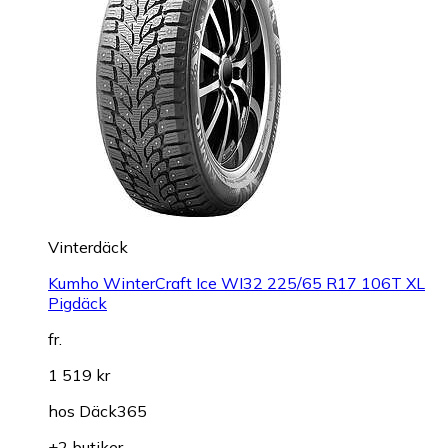
Vinterdäck
Kumho WinterCraft Ice WI32 225/65 R17 106T XL
Pigdäck
fr.
1 519 kr
hos
Däck365
+2 butiker