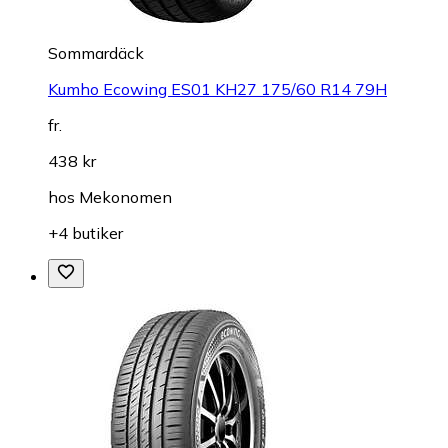
Sommardäck
Kumho Ecowing ES01 KH27 175/60 R14 79H
fr.
438 kr
hos
Mekonomen
+4 butiker