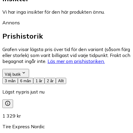
Vi har inga insikter för den här produkten ännu.
Annons
Prishistorik
Grafen visar lägsta pris över tid för den variant (såsom färg
eller storlek) som varit billigast vid varje tidpunkt. Frakt och
begagnat ingår inte.
Läs mer om prishistoriken.
Välj butik
3 mån
6 mån
1 år
2 år
Allt
Lägst nypris just nu
1 329 kr
Tire Express Nordic