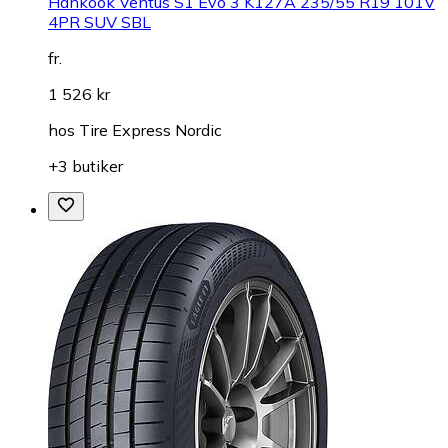
Hankook Ventus S1 Evo 3 K127A 235/55 R19 101V
4PR SUV SBL
fr.
1 526 kr
hos
Tire Express Nordic
+3 butiker