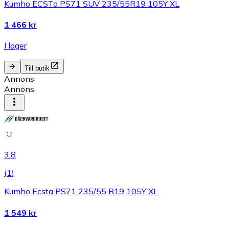
Kumho ECSTa PS71 SUV 235/55R19 105Y XL
1 466 kr
I lager
Till butik
Annons
Annons
3.8
(
1
)
Kumho Ecsta PS71 235/55 R19 105Y XL
1 549 kr