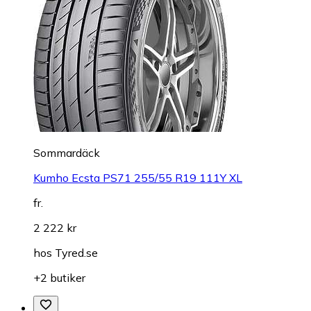
Sommardäck
Kumho Ecsta PS71 255/55 R19 111Y XL
fr.
2 222 kr
hos
Tyred.se
+2 butiker