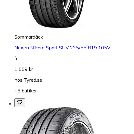
Sommardäck
Nexen N'Fera Sport SUV 235/55 R19 105V
fr.
1 559 kr
hos
Tyred.se
+5 butiker