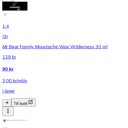
1.4
(
3
)
Mr Bear Family Moustache Wax Wilderness 30 ml
129 kr
90 kr
3,00 kr/ml/g
I lager
Till butik