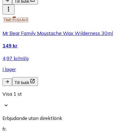
Till butik
Mr Bear Family Moustache Wax Wilderness 30ml
149 kr
4,97 kr/ml/g
I lager
Till butik
Visa 1 st
Erbjudande utan direktlänk
fr.