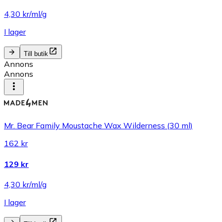
4,30 kr/ml/g
I lager
Till butik
Annons
Annons
Mr. Bear Family Moustache Wax Wilderness (30 ml)
162 kr
129 kr
4,30 kr/ml/g
I lager