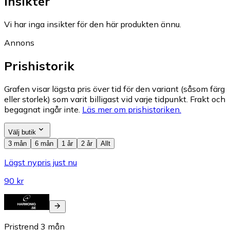
Insikter
Vi har inga insikter för den här produkten ännu.
Annons
Prishistorik
Grafen visar lägsta pris över tid för den variant (såsom färg
eller storlek) som varit billigast vid varje tidpunkt. Frakt och
begagnat ingår inte.
Läs mer om prishistoriken.
Välj butik
3 mån
6 mån
1 år
2 år
Allt
Lägst nypris just nu
90 kr
Pristrend
3
mån