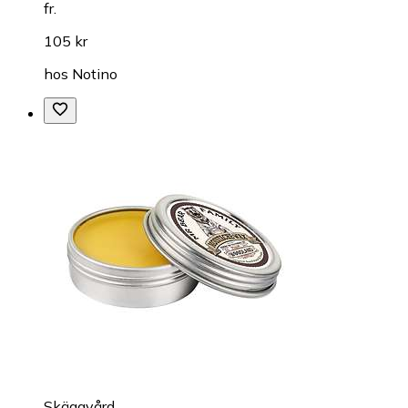
fr.
105 kr
hos
Notino
Skäggvård