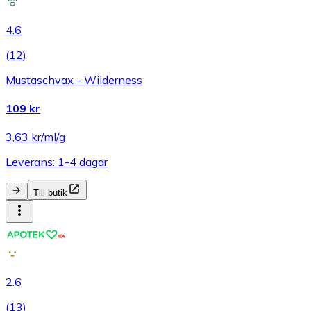
4.6
(
12
)
Mustaschvax - Wilderness
109 kr
3,63 kr/ml/g
Leverans: 1-4 dagar
Till butik
2.6
(
13
)