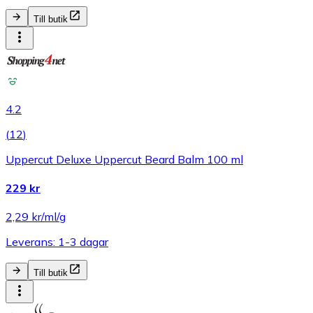
Till butik
4.2
(
12
)
Uppercut Deluxe Uppercut Beard Balm 100 ml
229 kr
2,29 kr/ml/g
Leverans: 1-3 dagar
Till butik