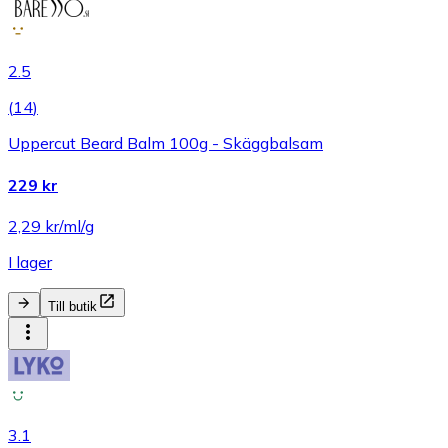
2.5
(
14
)
Uppercut Beard Balm 100g - Skäggbalsam
229 kr
2,29 kr/ml/g
I lager
Till butik
3.1