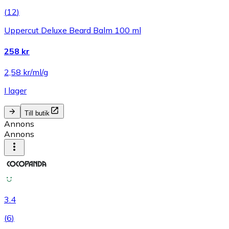
(
12
)
Uppercut Deluxe Beard Balm 100 ml
258 kr
2,58 kr/ml/g
I lager
Till butik
Annons
Annons
3.4
(
6
)