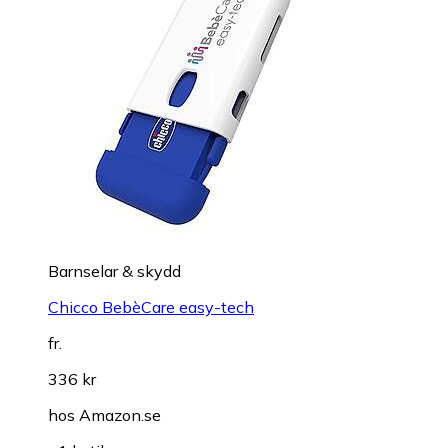
Barnselar & skydd
Chicco BebèCare easy-tech
fr.
336 kr
hos
Amazon.se