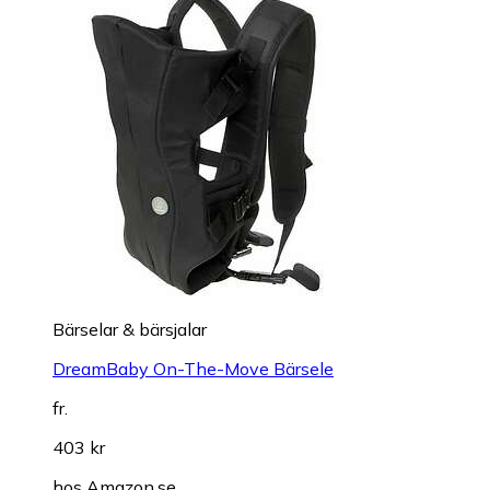
Bärselar & bärsjalar
DreamBaby On-The-Move Bärsele
fr.
403 kr
hos
Amazon.se