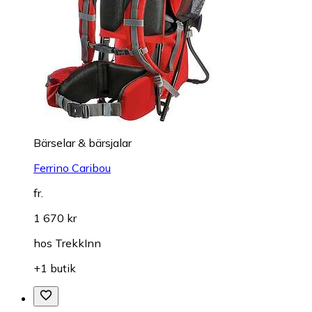
Bärselar & bärsjalar
Ferrino Caribou
fr.
1 670 kr
hos
TrekkInn
+1 butik