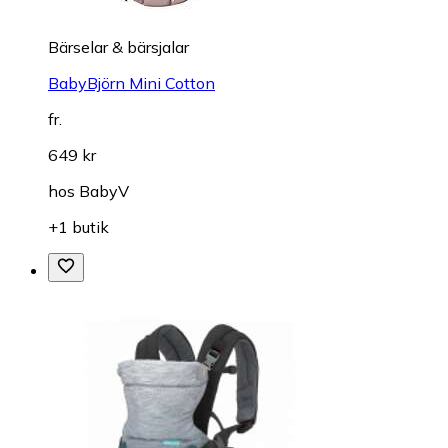
Bärselar & bärsjalar
BabyBjörn Mini Cotton
fr.
649 kr
hos
BabyV
+1 butik