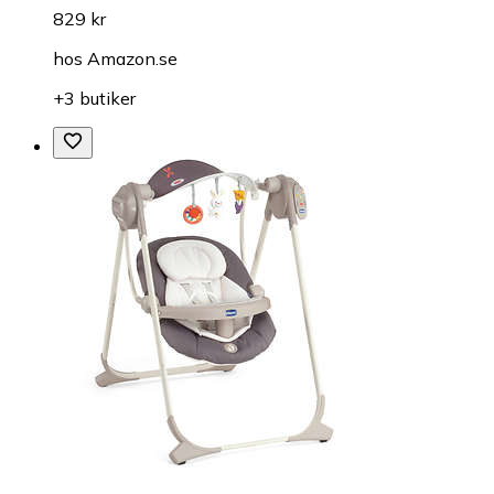
829 kr
hos
Amazon.se
+3 butiker