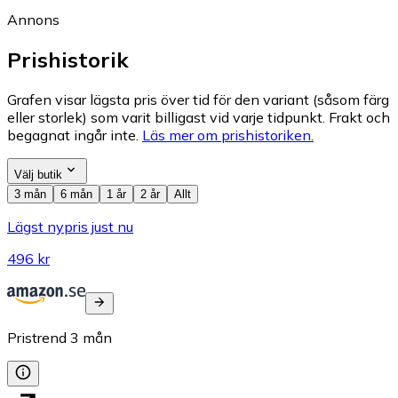
Annons
Prishistorik
Grafen visar lägsta pris över tid för den variant (såsom färg
eller storlek) som varit billigast vid varje tidpunkt. Frakt och
begagnat ingår inte.
Läs mer om prishistoriken.
Välj butik
3 mån
6 mån
1 år
2 år
Allt
Lägst nypris just nu
496 kr
Pristrend
3
mån