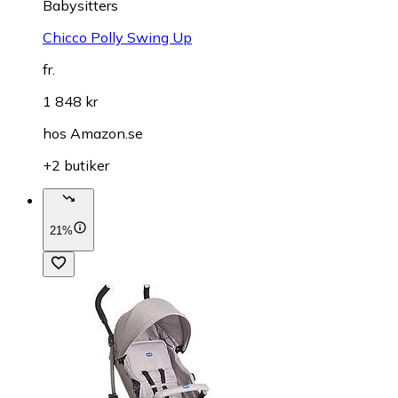
Babysitters
Chicco Polly Swing Up
fr.
1 848 kr
hos
Amazon.se
+2 butiker
21%