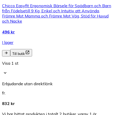
Chicco Easyfit Ergonomisk Bärsele för Spädbarn och Barn
från Födelsetill 9 Kg, Enkel och Intuitiv att Använda,
Främre Mot Mamma och Främre Mot Väg, Stöd för Huvud
och Nacke
496 kr
I lager
Till butik
Visa 1 st
Erbjudande utan direktlänk
fr.
832 kr
Vi har hittat produkten i totalt 2 butiker, varav 1 är