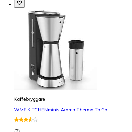
Kaffebryggare
WMF KITCHENminis Aroma Thermo To Go
(
2
)