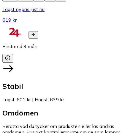
Lägst nypris just nu
619 kr
Pristrend
3
mån
Stabil
Lägst
:
601 kr
|
Högst
:
639 kr
Omdömen
Berätta vad du tycker om produkten eller läs andras
omdömen. Prisjakt kontrollerar inte om de som lämnar