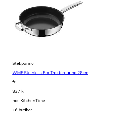
Stekpannor
WMF Stainless Pro Traktörpanna 28cm
fr.
837 kr
hos
KitchenTime
+6 butiker