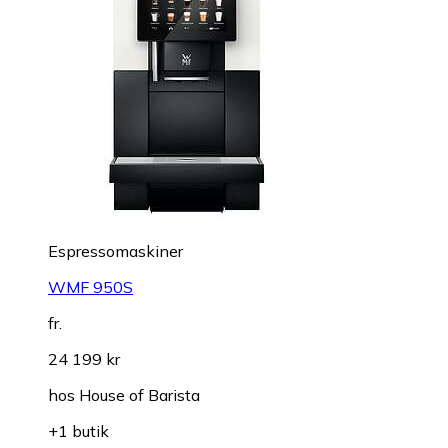
Espressomaskiner
WMF 950S
fr.
24 199 kr
hos
House of Barista
+1 butik