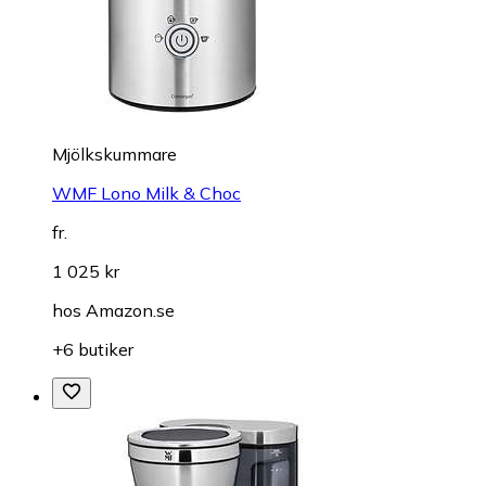
Mjölkskummare
WMF Lono Milk & Choc
fr.
1 025 kr
hos
Amazon.se
+6 butiker