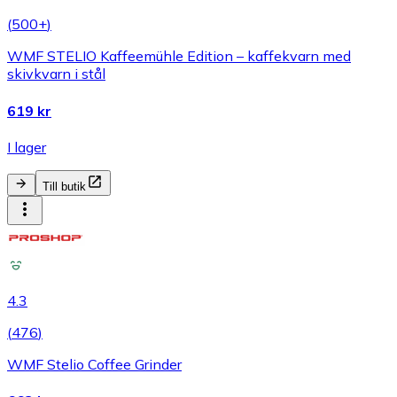
(
500+
)
WMF STELIO Kaffeemühle Edition – kaffekvarn med
skivkvarn i stål
619 kr
I lager
Till butik
4.3
(
476
)
WMF Stelio Coffee Grinder