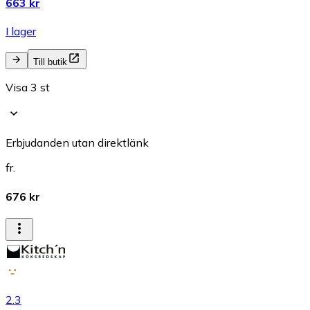
663 kr
I lager
Till butik
Visa 3 st
Erbjudanden utan direktlänk
fr.
676 kr
2.3