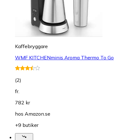
Kaffebryggare
WMF KITCHENminis Aroma Thermo To Go
(
2
)
fr.
782 kr
hos
Amazon.se
+9 butiker