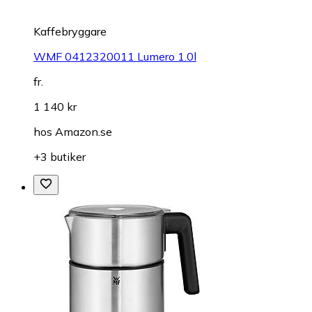
Kaffebryggare
WMF 0412320011 Lumero 1.0l
fr.
1 140 kr
hos
Amazon.se
+3 butiker