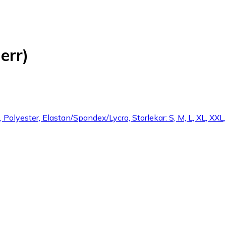
err)
 Polyester, Elastan/Spandex/Lycra, Storlekar: S, M, L, XL, XXL, 