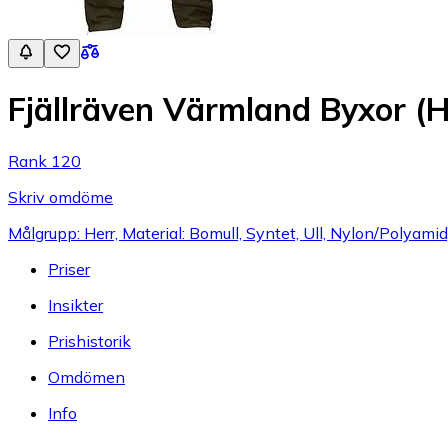
Fjällräven Värmland Byxor (H
Rank 120
Skriv omdöme
Målgrupp: Herr, Material: Bomull, Syntet, Ull, Nylon/Polyamid,
Priser
Insikter
Prishistorik
Omdömen
Info