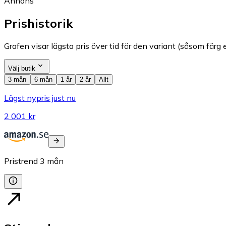
Annons
Prishistorik
Grafen visar lägsta pris över tid för den variant (såsom färg e
Välj butik
3 mån
6 mån
1 år
2 år
Allt
Lägst nypris just nu
2 001 kr
Pristrend
3
mån