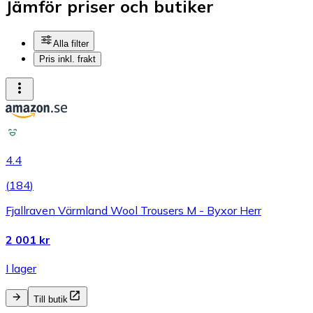
Jämför priser och butiker
Alla filter
Pris inkl. frakt
4.4
(
184
)
Fjallraven Värmland Wool Trousers M - Byxor Herr
2 001 kr
I lager
Till butik