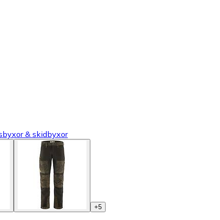
tsbyxor & skidbyxor
+
5