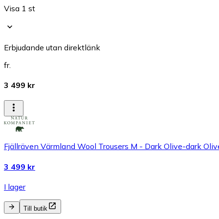
Visa 1 st
Erbjudande utan direktlänk
fr.
3 499 kr
Fjällräven Värmland Wool Trousers M - Dark Olive-dark Oli
3 499 kr
I lager
Till butik