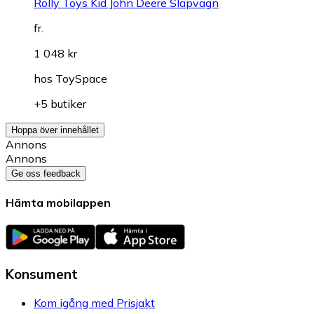
Rolly Toys Kid John Deere Släpvagn
fr.
1 048 kr
hos
ToySpace
+5 butiker
Hoppa över innehållet
Annons
Annons
Ge oss feedback
Hämta mobilappen
Konsument
Kom igång med Prisjakt