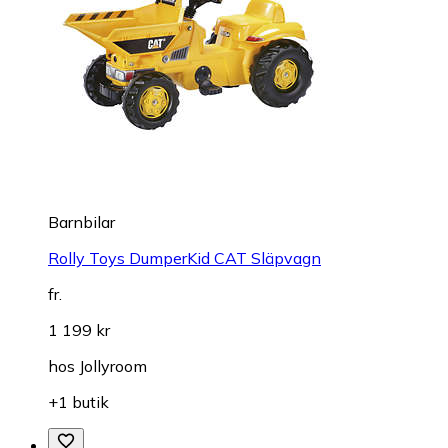
Barnbilar
Rolly Toys DumperKid CAT Släpvagn
fr.
1 199 kr
hos
Jollyroom
+1 butik