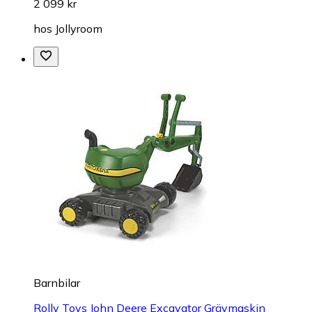
2 099 kr
hos
Jollyroom
Barnbilar
Rolly Toys John Deere Excavator Grävmaskin