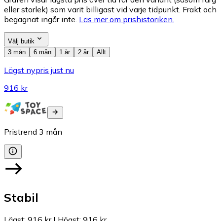
eller storlek) som varit billigast vid varje tidpunkt. Frakt och
begagnat ingår inte.
Läs mer om prishistoriken.
Välj butik
3 mån
6 mån
1 år
2 år
Allt
Lägst nypris just nu
916 kr
Pristrend
3
mån
Stabil
Lägst
:
916 kr
|
Högst
:
916 kr