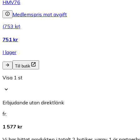
HMV76
Medlemspris mot avgift
(753 kr)
751 kr
I lager
Till butik
Visa 1 st
Erbjudande utan direktlänk
fr.
1 577 kr
Vi har hittat produkten i totalt 2 butiker, varav 1 är partnerbu