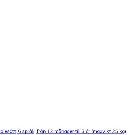
lesätt, 6 språk, från 12 månader till 3 år (maxvikt 25 kg),