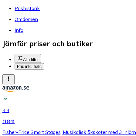
Prishistorik
Omdömen
Info
Jämför priser och butiker
Alla filter
Pris inkl. frakt
4.4
(
184
)
Fisher-Price Smart Stages, Musikalisk åkskoter med 3 inlärnin