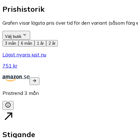
Prishistorik
Grafen visar lägsta pris över tid för den variant (såsom färg e
Välj butik
3 mån
6 mån
1 år
2 år
Lägst nypris just nu
751 kr
Pristrend
3
mån
Stigande