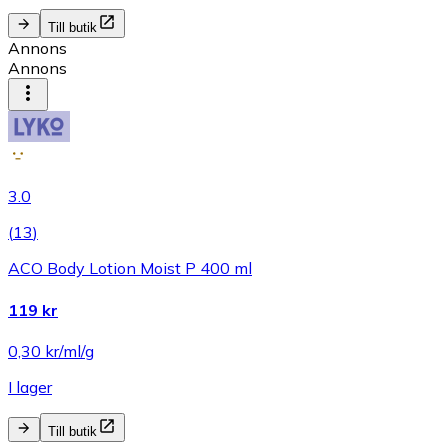
Till butik
Annons
Annons
3.0
(
13
)
ACO Body Lotion Moist P 400 ml
119 kr
0,30 kr/ml/g
I lager
Till butik