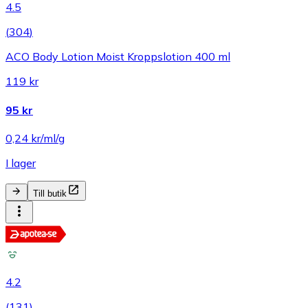
4.5
(
304
)
ACO Body Lotion Moist Kroppslotion 400 ml
119 kr
95 kr
0,24 kr/ml/g
I lager
Till butik
4.2
(
131
)