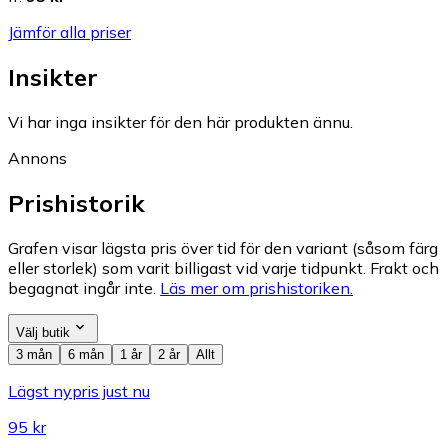
Jämför alla priser
Insikter
Vi har inga insikter för den här produkten ännu.
Annons
Prishistorik
Grafen visar lägsta pris över tid för den variant (såsom färg
eller storlek) som varit billigast vid varje tidpunkt. Frakt och
begagnat ingår inte.
Läs mer om prishistoriken.
Välj butik
3 mån
6 mån
1 år
2 år
Allt
Lägst nypris just nu
95 kr