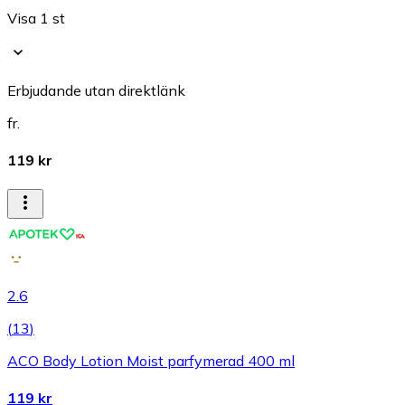
Visa 1 st
Erbjudande utan direktlänk
fr.
119 kr
2.6
(
13
)
ACO Body Lotion Moist parfymerad 400 ml
119 kr