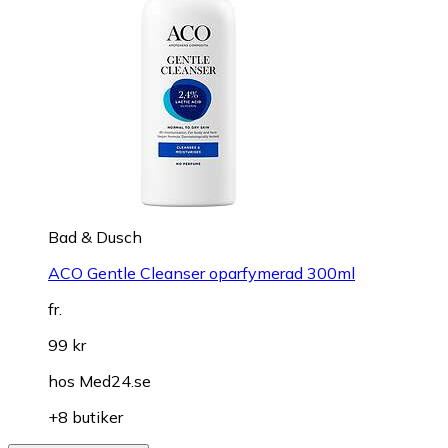
Bad & Dusch
ACO Gentle Cleanser oparfymerad 300ml
fr.
99 kr
hos
Med24.se
+8 butiker