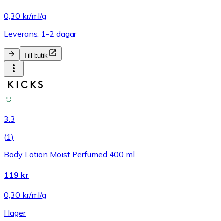
0,30 kr/ml/g
Leverans: 1-2 dagar
Till butik
3.3
(
1
)
Body Lotion Moist Perfumed 400 ml
119 kr
0,30 kr/ml/g
I lager