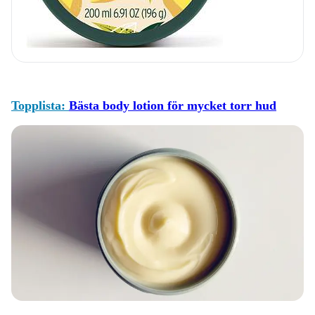
Topplista:
Bästa body lotion för mycket torr hud