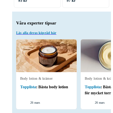
95 kr
97 kr
Våra experter tipsar
Läs alla deras köpråd här
Body lotion & krämer
Body lotion & krä
Topplista
:
Bästa body lotion
Topplista
:
Bästa
för mycket torr
26 mars
26 mars