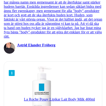
har många namn men gemensamt är att de återfuktar samt stärker
hudens barriär. Enskilda ingredienser kan sedan såklart bidra med
ännu fler egenskaper, men gemensamt för alla "body"-produkter
är kort och gott att de ska återfukta huden kort. Huden, som
faktiskt är vårt största organ. Visst är det häftigt ändå, att det organ
som är störst hos oss alla är någonting vi kan ta på. Att vi då ska
ta hand om huden tycker jag är en självklarhet. Jag har listat mina
fyra bästa "body"-produkter för att göra det enklare för er att välja
rätt.
Astrid Elander Fröberg
1
La Roche Posay Lipikar Lait Body Milk 400ml