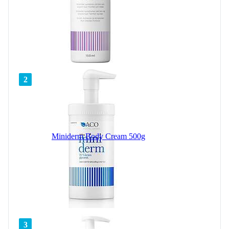
2
Miniderm Body Cream 500g
3