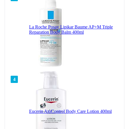
La Roche Posay Lipikar Baume AP+M Triple
Reparation Body Balm 400ml
4
Eucerin AtoControl Body Care Lotion 400ml