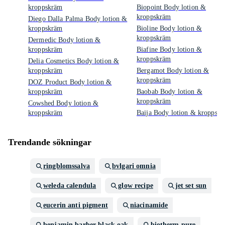
kroppskräm
Biopoint Body lotion &
kroppskräm
Diego Dalla Palma Body lotion &
kroppskräm
Bioline Body lotion &
kroppskräm
Dermedic Body lotion &
kroppskräm
Biafine Body lotion &
kroppskräm
Delia Cosmetics Body lotion &
kroppskräm
Bergamot Body lotion &
kroppskräm
DOZ Product Body lotion &
kroppskräm
Baobab Body lotion &
kroppskräm
Cowshed Body lotion &
kroppskräm
Baija Body lotion & kroppsk
Trendande sökningar
ringblomssalva
bvlgari omnia
weleda calendula
glow recipe
jet set sun
eucerin anti pigment
niacinamide
benjamin barber black oak
biotherm pure