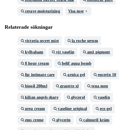
cerave moisturizing
Visa mer
Relaterade sökningar
victoria secret mist
la roche serum
kylbalsam
vit vaselin
anti pigment
8 hour cream
belif aqua bomb
lip intimate care
arnica gel
eucerin 10
biooil 200ml
grazette xl
tena men
kilian angels share
glycerol
vaselin
urea cream
vaseline original
eco gel
ems creme
glycerin
calmuril kräm