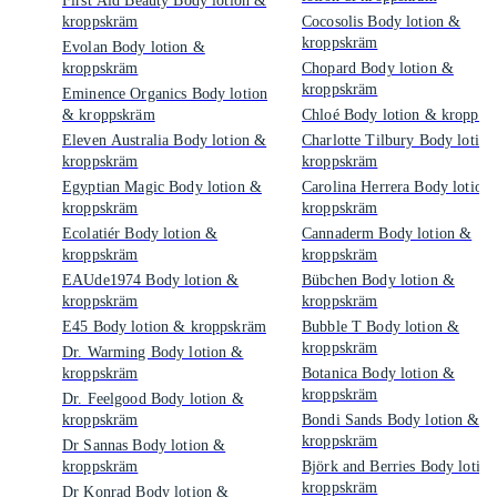
First Aid Beauty Body lotion &
kroppskräm
Cocosolis Body lotion &
kroppskräm
Evolan Body lotion &
kroppskräm
Chopard Body lotion &
kroppskräm
Eminence Organics Body lotion
& kroppskräm
Chloé Body lotion & kroppsk
Eleven Australia Body lotion &
Charlotte Tilbury Body lotio
kroppskräm
kroppskräm
Egyptian Magic Body lotion &
Carolina Herrera Body lotion
kroppskräm
kroppskräm
Ecolatiér Body lotion &
Cannaderm Body lotion &
kroppskräm
kroppskräm
EAUde1974 Body lotion &
Bübchen Body lotion &
kroppskräm
kroppskräm
E45 Body lotion & kroppskräm
Bubble T Body lotion &
kroppskräm
Dr. Warming Body lotion &
kroppskräm
Botanica Body lotion &
kroppskräm
Dr. Feelgood Body lotion &
kroppskräm
Bondi Sands Body lotion &
kroppskräm
Dr Sannas Body lotion &
kroppskräm
Björk and Berries Body lotio
kroppskräm
Dr Konrad Body lotion &