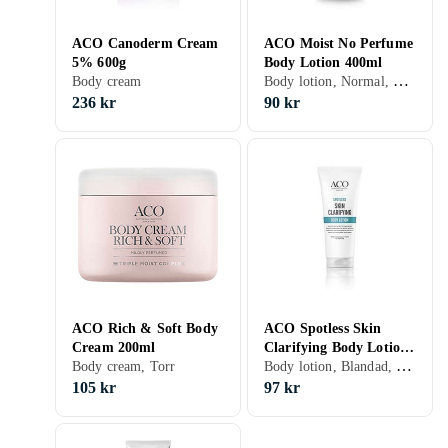
ACO Canoderm Cream
ACO Moist No Perfume
5% 600g
Body Lotion 400ml
Body lotion, Normal, Blandad, Torr, Parfymfri
Body cream
236 kr
90 kr
ACO Rich & Soft Body
ACO Spotless Skin
Cream 200ml
Clarifying Body Lotion
Body lotion, Blandad, Exfolierande
Body cream, Torr
200ml
105 kr
97 kr