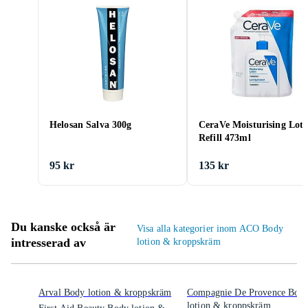
Helosan Salva 300g
CeraVe Moisturising Loti
Refill 473ml
95 kr
135 kr
Du kanske också är
Visa alla kategorier inom ACO Body
intresserad av
lotion & kroppskräm
Arval Body lotion & kroppskräm
Compagnie De Provence Bod
lotion & kroppskräm