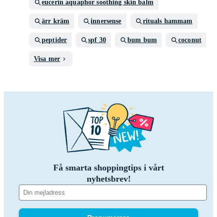
eucerin aquaphor soothing skin balm
ärr kräm
innersense
rituals hammam
peptider
spf 30
bum bum
coconut
Visa mer
Få smarta shoppingtips i vårt
nyhetsbrev!