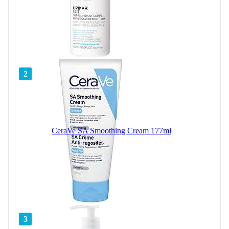
2
CeraVe SA Smoothing Cream 177ml
3