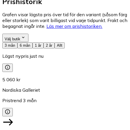
Prishistorik
Grafen visar lägsta pris över tid för den variant (såsom färg
eller storlek) som varit billigast vid varje tidpunkt. Frakt och
begagnat ingår inte.
Läs mer om prishistoriken.
Välj butik
3 mån
6 mån
1 år
2 år
Allt
Lägst nypris just nu
5 060 kr
Nordiska Galleriet
Pristrend
3
mån