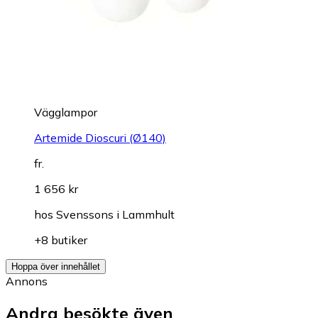
Vägglampor
Artemide Dioscuri (Ø140)
fr.
1 656 kr
hos
Svenssons i Lammhult
+8 butiker
Hoppa över innehållet
Annons
Andra besökte även