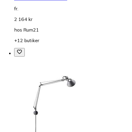
fr.
2 164 kr
hos
Rum21
+12 butiker