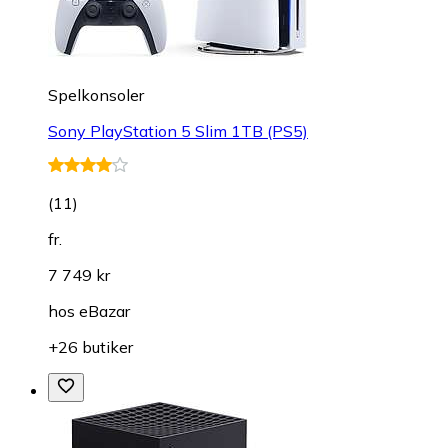
Spelkonsoler
Sony PlayStation 5 Slim 1TB (PS5)
(
11
)
fr.
7 749 kr
hos
eBazar
+26 butiker