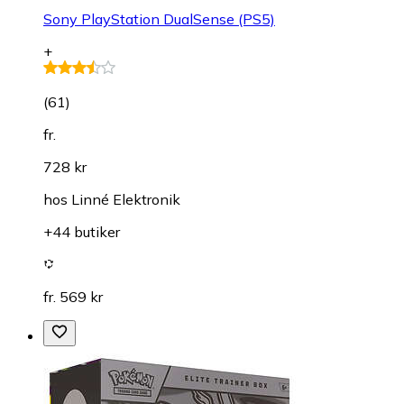
Sony PlayStation DualSense (PS5)
+
(
61
)
fr.
728 kr
hos
Linné Elektronik
+44 butiker
fr. 569 kr