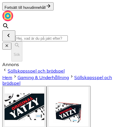
Fortsätt till huvudinnehåll
Sök
Annons
Sällskapsspel och brädspel
Hem
Gaming & Underhållning
Sällskapsspel och
brädspel