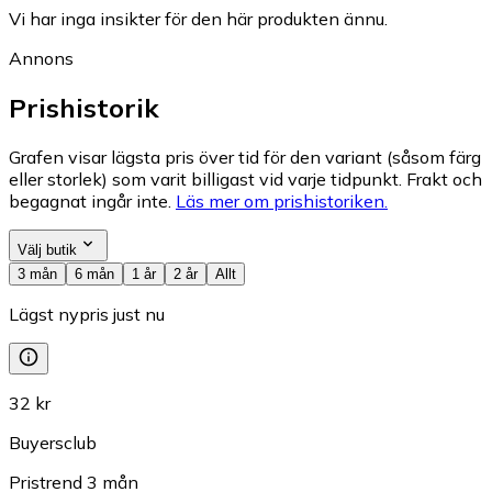
Vi har inga insikter för den här produkten ännu.
Annons
Prishistorik
Grafen visar lägsta pris över tid för den variant (såsom färg
eller storlek) som varit billigast vid varje tidpunkt. Frakt och
begagnat ingår inte.
Läs mer om prishistoriken.
Välj butik
3 mån
6 mån
1 år
2 år
Allt
Lägst nypris just nu
32 kr
Buyersclub
Pristrend
3
mån