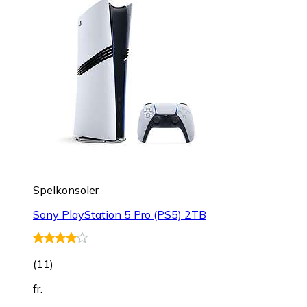
Spelkonsoler
Sony PlayStation 5 Pro (PS5) 2TB
(
11
)
fr.