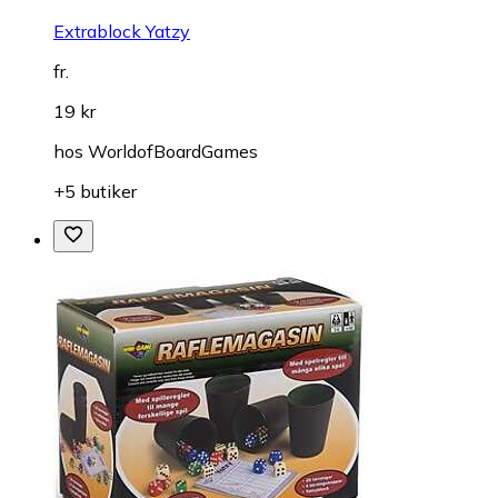
Extrablock Yatzy
fr.
19 kr
hos
WorldofBoardGames
+5 butiker