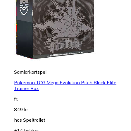
Samlarkortspel
Pokémon TCG Mega Evolution Pitch Black Elite
Trainer Box
fr.
849 kr
hos
Speltrollet
+14 butiker