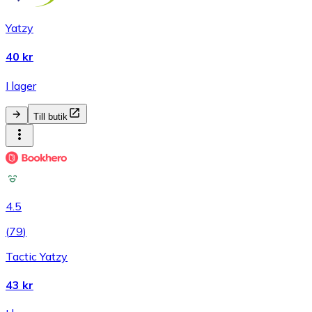
Yatzy
40 kr
I lager
Till butik
4.5
(
79
)
Tactic Yatzy
43 kr