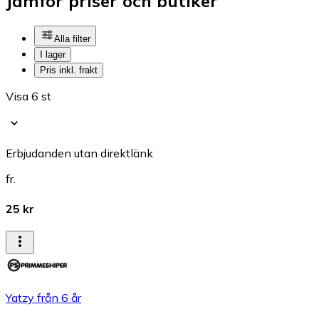
Jämför priser och butiker
Alla filter
I lager
Pris inkl. frakt
Visa 6 st
Erbjudanden utan direktlänk
fr.
25 kr
Yatzy från 6 år