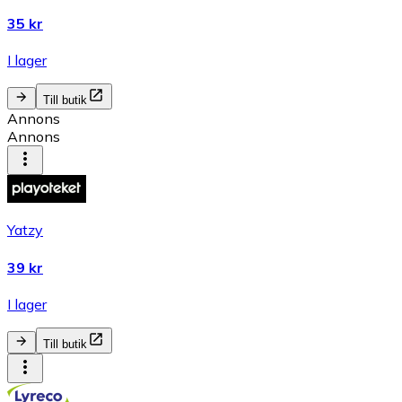
35 kr
I lager
Till butik
Annons
Annons
Yatzy
39 kr
I lager
Till butik