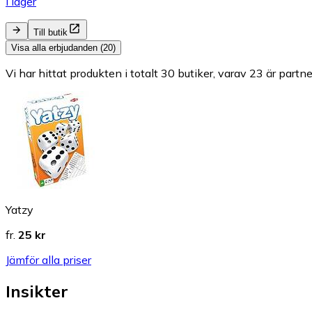
I lager
Till butik
Visa alla erbjudanden (20)
Vi har hittat produkten i totalt 30 butiker, varav 23 är partne
Yatzy
fr.
25 kr
Jämför alla priser
Insikter