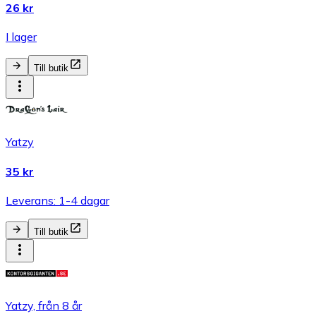
26 kr
I lager
Till butik
Yatzy
35 kr
Leverans: 1-4 dagar
Till butik
Yatzy, från 8 år