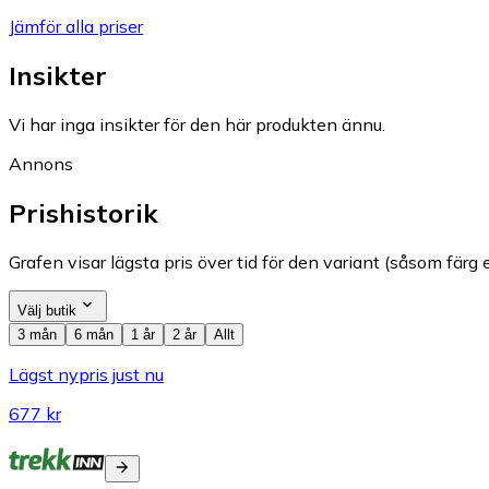
Jämför alla priser
Insikter
Vi har inga insikter för den här produkten ännu.
Annons
Prishistorik
Grafen visar lägsta pris över tid för den variant (såsom färg e
Välj butik
3 mån
6 mån
1 år
2 år
Allt
Lägst nypris just nu
677 kr