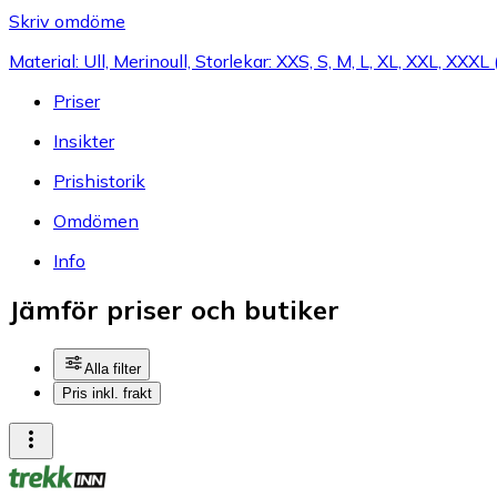
Skriv omdöme
Material: Ull, Merinoull, Storlekar: XXS, S, M, L, XL, XXL, XXXL
Priser
Insikter
Prishistorik
Omdömen
Info
Jämför priser och butiker
Alla filter
Pris inkl. frakt