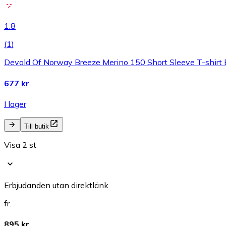
1.8
(
1
)
Devold Of Norway Breeze Merino 150 Short Sleeve T-shirt 
677 kr
I lager
Till butik
Visa 2 st
Erbjudanden utan direktlänk
fr.
895 kr