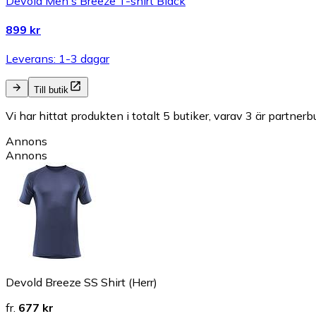
Devold Men's Breeze T-shirt Black
899 kr
Leverans: 1-3 dagar
Till butik
Vi har hittat produkten i totalt 5 butiker, varav 3 är partnerbu
Annons
Annons
Devold Breeze SS Shirt (Herr)
fr.
677 kr