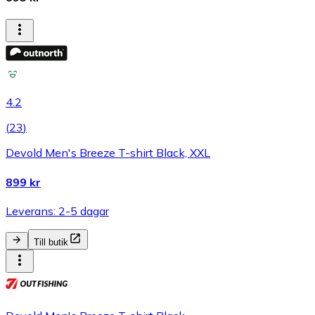
4.2
(
23
)
Devold Men's Breeze T-shirt Black, XXL
899 kr
Leverans: 2-5 dagar
Till butik