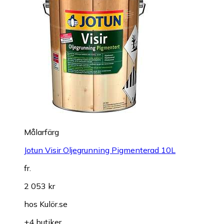
Målarfärg
Jotun Visir Oljegrunning Pigmenterad 10L
fr.
2 053 kr
hos
Kulör.se
+4 butiker