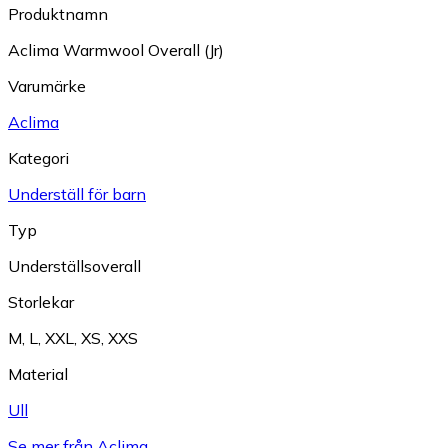
Produktnamn
Aclima Warmwool Overall (Jr)
Varumärke
Aclima
Kategori
Underställ för barn
Typ
Underställsoverall
Storlekar
M
,
L
,
XXL
,
XS
,
XXS
Material
Ull
Se mer från Aclima