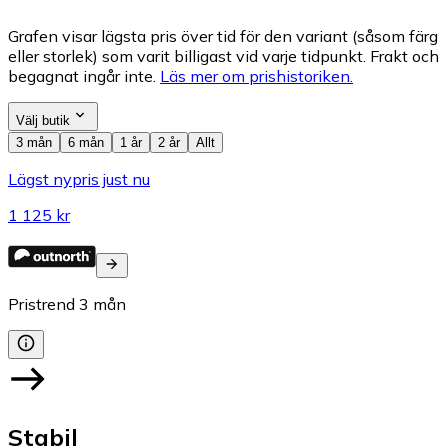
Grafen visar lägsta pris över tid för den variant (såsom färg
eller storlek) som varit billigast vid varje tidpunkt. Frakt och
begagnat ingår inte.
Läs mer om prishistoriken.
Välj butik
3 mån
6 mån
1 år
2 år
Allt
Lägst nypris just nu
1 125 kr
Pristrend
3
mån
Stabil