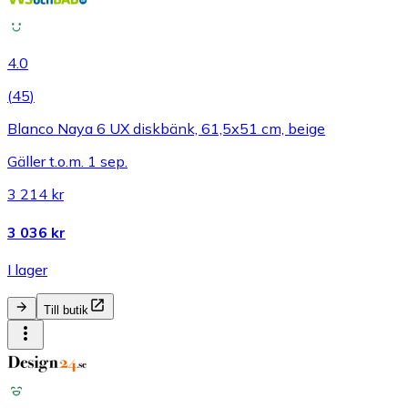
4.0
(
45
)
Blanco Naya 6 UX diskbänk, 61,5x51 cm, beige
Gäller t.o.m. 1 sep.
3 214 kr
3 036 kr
I lager
Till butik