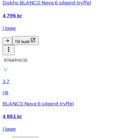
Diskho BLANCO Naya 6 silganit tryffel
4 796 kr
I lager
Till butik
3.7
(
4
)
BLANCO Naya 6 silganit tryffel
4 861 kr
I lager