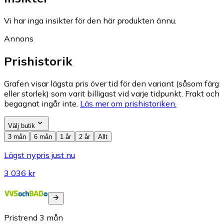
Vi har inga insikter för den här produkten ännu.
Annons
Prishistorik
Grafen visar lägsta pris över tid för den variant (såsom färg
eller storlek) som varit billigast vid varje tidpunkt. Frakt och
begagnat ingår inte.
Läs mer om prishistoriken.
Välj butik
3 mån
6 mån
1 år
2 år
Allt
Lägst nypris just nu
3 036 kr
Pristrend
3
mån