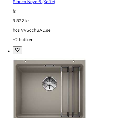
Blanco Naya 6 (Kaffe)
fr.
3 822 kr
hos
VVSochBAD.se
+2 butiker