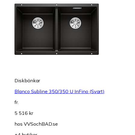
Diskbänkar
Blanco Subline 350/350 U InFino (Svart)
fr.
5 516 kr
hos
VVSochBAD.se
+4 butiker