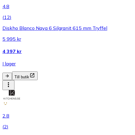
4.8
(
12
)
Diskho Blanco Naya 6 Silgranit 615 mm Tryffel
5 995 kr
4 397 kr
I lager
Till butik
2.8
(
2
)