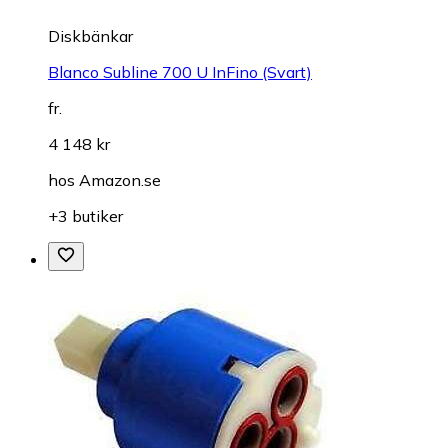
Diskbänkar
Blanco Subline 700 U InFino (Svart)
fr.
4 148 kr
hos
Amazon.se
+3 butiker