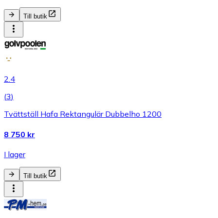
Till butik
2.4
(
3
)
Tvättställ Hafa Rektangulär Dubbelho 1200
8 750 kr
I lager
Till butik