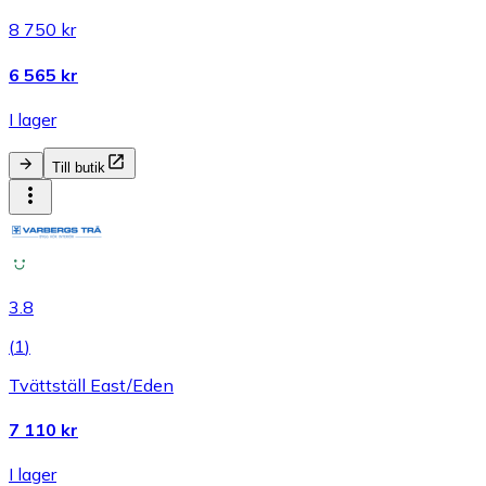
8 750 kr
6 565 kr
I lager
Till butik
3.8
(
1
)
Tvättställ East/Eden
7 110 kr
I lager