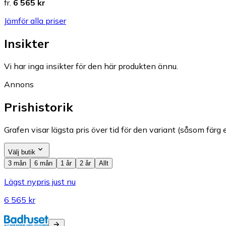
fr.
6 565 kr
Jämför alla priser
Insikter
Vi har inga insikter för den här produkten ännu.
Annons
Prishistorik
Grafen visar lägsta pris över tid för den variant (såsom färg e
Välj butik
3 mån
6 mån
1 år
2 år
Allt
Lägst nypris just nu
6 565 kr