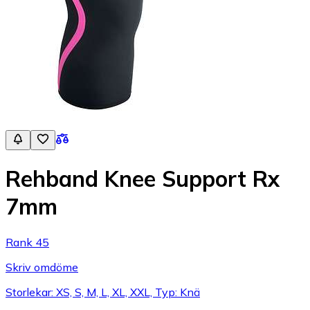
Rehband Knee Support Rx
7mm
Rank 45
Skriv omdöme
Storlekar: XS, S, M, L, XL, XXL, Typ: Knä