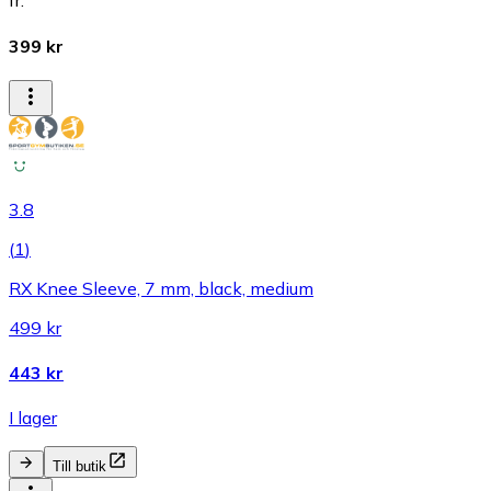
fr.
399 kr
3.8
(
1
)
RX Knee Sleeve, 7 mm, black, medium
499 kr
443 kr
I lager
Till butik