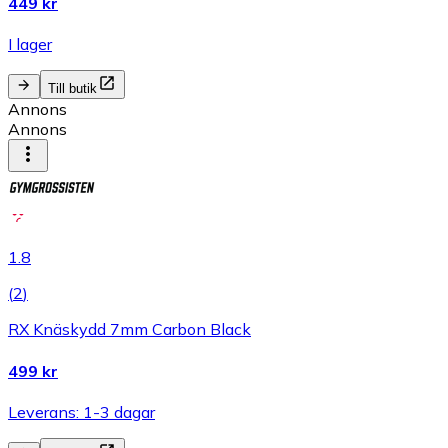
449 kr
I lager
Till butik
Annons
Annons
1.8
(
2
)
RX Knäskydd 7mm Carbon Black
499 kr
Leverans: 1-3 dagar