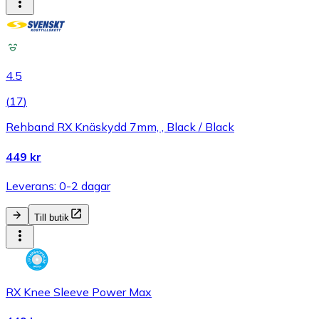
4.5
(
17
)
Rehband RX Knäskydd 7mm, , Black / Black
449 kr
Leverans: 0-2 dagar
Till butik
RX Knee Sleeve Power Max