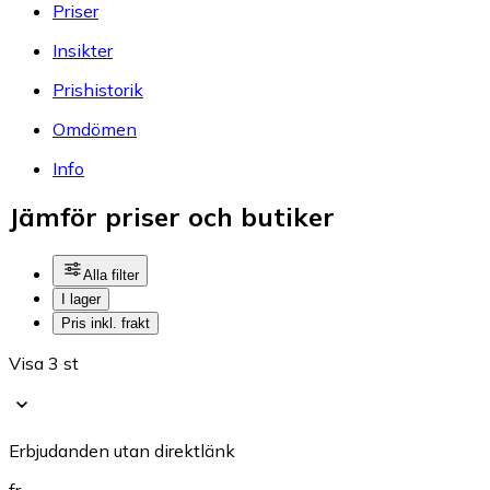
Priser
Insikter
Prishistorik
Omdömen
Info
Jämför priser och butiker
Alla filter
I lager
Pris inkl. frakt
Visa 3 st
Erbjudanden utan direktlänk