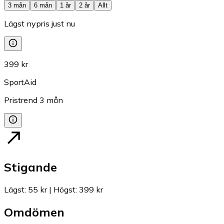
3 mån
6 mån
1 år
2 år
Allt
Lägst nypris just nu
399 kr
SportAid
Pristrend
3
mån
Stigande
Lägst
:
55 kr
|
Högst
:
399 kr
Omdömen