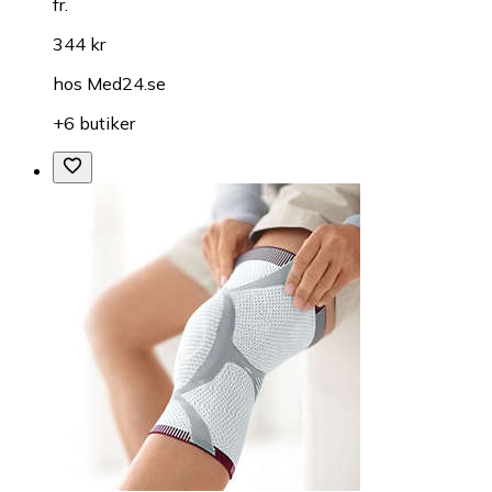
fr.
344 kr
hos
Med24.se
+6 butiker