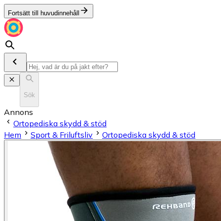
Fortsätt till huvudinnehåll
Sök
Annons
Ortopediska skydd & stöd
Hem
Sport & Friluftsliv
Ortopediska skydd & stöd