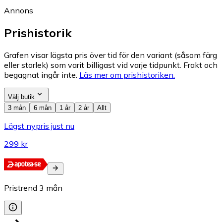
Annons
Prishistorik
Grafen visar lägsta pris över tid för den variant (såsom färg
eller storlek) som varit billigast vid varje tidpunkt. Frakt och
begagnat ingår inte.
Läs mer om prishistoriken.
Välj butik
3 mån
6 mån
1 år
2 år
Allt
Lägst nypris just nu
299 kr
Pristrend
3
mån