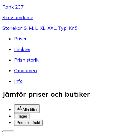
Rank 237
Skriv omdöme
Storlekar: S, M, L, XL, XXL, Typ: Knä
Priser
Insikter
Prishistorik
Omdömen
Info
Jämför priser och butiker
Alla filter
I lager
Pris inkl. frakt