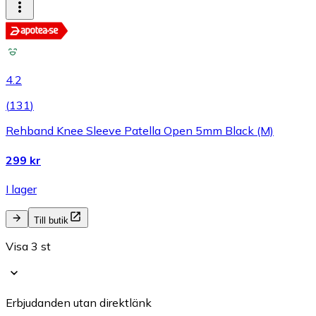
4.2
(
131
)
Rehband Knee Sleeve Patella Open 5mm Black (M)
299 kr
I lager
Till butik
Visa 3 st
Erbjudanden utan direktlänk