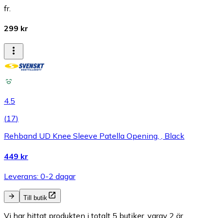
fr.
299 kr
4.5
(
17
)
Rehband UD Knee Sleeve Patella Opening, , Black
449 kr
Leverans: 0-2 dagar
Till butik
Vi har hittat produkten i totalt 5 butiker, varav 2 är