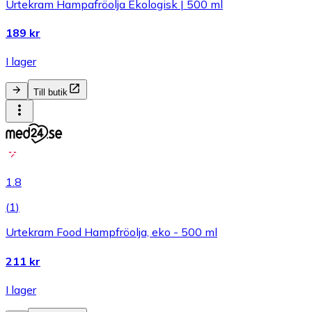
Urtekram Hampafröolja Ekologisk | 500 ml
189 kr
I lager
Till butik
1.8
(
1
)
Urtekram Food Hampfröolja, eko - 500 ml
211 kr
I lager