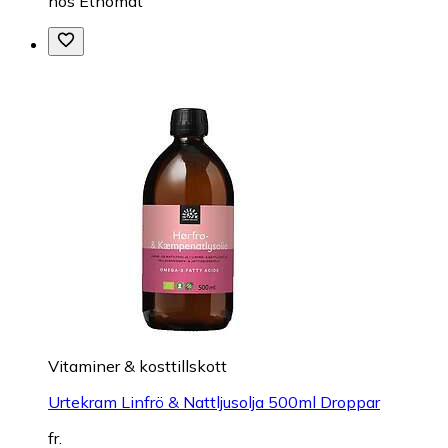
hos
Etnomat
Vitaminer & kosttillskott
Urtekram Linfrö & Nattljusolja 500ml Droppar
fr.