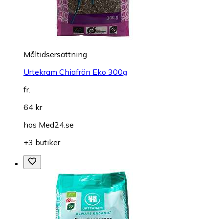
Måltidsersättning
Urtekram Chiafrön Eko 300g
fr.
64 kr
hos
Med24.se
+3 butiker