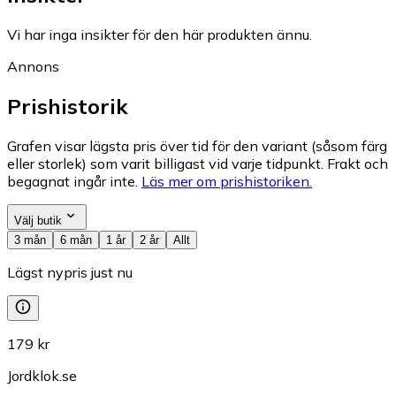
Vi har inga insikter för den här produkten ännu.
Annons
Prishistorik
Grafen visar lägsta pris över tid för den variant (såsom färg
eller storlek) som varit billigast vid varje tidpunkt. Frakt och
begagnat ingår inte.
Läs mer om prishistoriken.
Välj butik
3 mån
6 mån
1 år
2 år
Allt
Lägst nypris just nu
179 kr
Jordklok.se