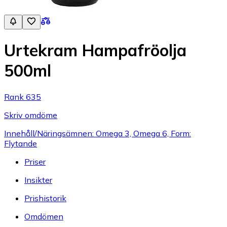
Urtekram Hampafröolja
500ml
Rank 635
Skriv omdöme
Innehåll/Näringsämnen: Omega 3, Omega 6, Form:
Flytande
Priser
Insikter
Prishistorik
Omdömen