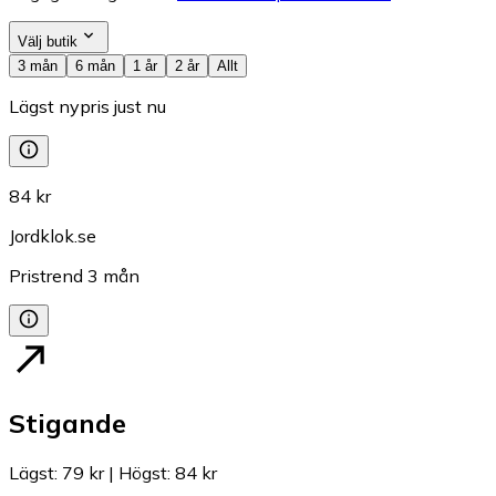
Välj butik
3 mån
6 mån
1 år
2 år
Allt
Lägst nypris just nu
84 kr
Jordklok.se
Pristrend
3
mån
Stigande
Lägst
:
79 kr
|
Högst
:
84 kr