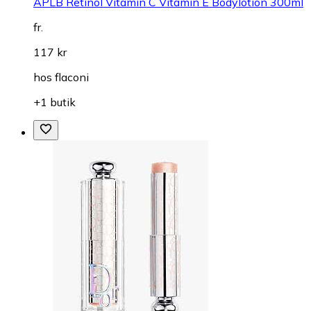
APLB Retinol Vitamin C Vitamin E Bodylotion 300ml
fr.
117 kr
hos
flaconi
+1 butik