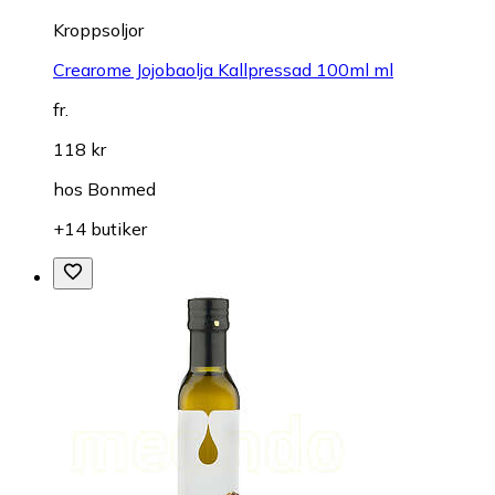
Kroppsoljor
Crearome Jojobaolja Kallpressad 100ml ml
fr.
118 kr
hos
Bonmed
+14 butiker