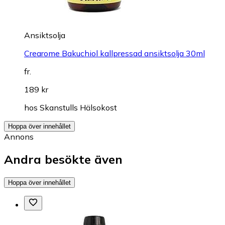
Ansiktsolja
Crearome Bakuchiol kallpressad ansiktsolja 30ml
fr.
189 kr
hos
Skanstulls Hälsokost
Hoppa över innehållet
Annons
Andra besökte även
Hoppa över innehållet