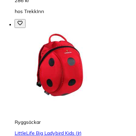
286 kr
hos
TrekkInn
Ryggsäckar
LittleLife Big Ladybird Kids (Jr)