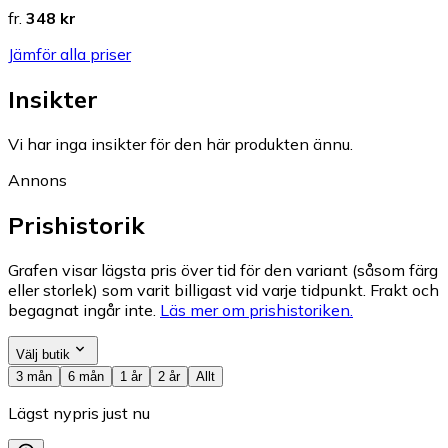
fr.
348 kr
Jämför alla priser
Insikter
Vi har inga insikter för den här produkten ännu.
Annons
Prishistorik
Grafen visar lägsta pris över tid för den variant (såsom färg
eller storlek) som varit billigast vid varje tidpunkt. Frakt och
begagnat ingår inte.
Läs mer om prishistoriken.
Välj butik
3 mån
6 mån
1 år
2 år
Allt
Lägst nypris just nu