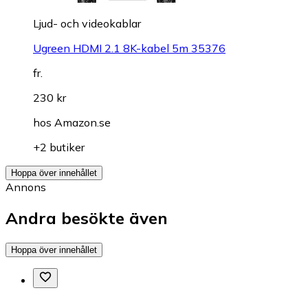
Ljud- och videokablar
Ugreen HDMI 2.1 8K-kabel 5m 35376
fr.
230 kr
hos
Amazon.se
+2 butiker
Hoppa över innehållet
Annons
Andra besökte även
Hoppa över innehållet