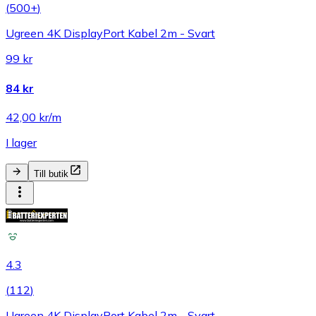
(
500+
)
Ugreen 4K DisplayPort Kabel 2m - Svart
99 kr
84 kr
42,00 kr/m
I lager
Till butik
4.3
(
112
)
Ugreen 4K DisplayPort Kabel 2m - Svart