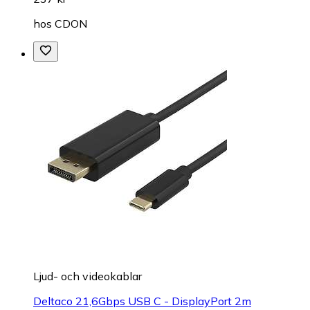
hos
CDON
Ljud- och videokablar
Deltaco 21,6Gbps USB C - DisplayPort 2m