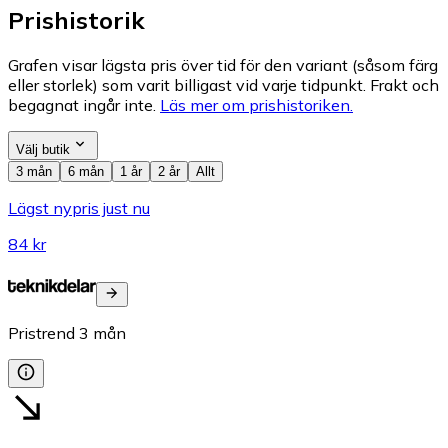
Prishistorik
Grafen visar lägsta pris över tid för den variant (såsom färg
eller storlek) som varit billigast vid varje tidpunkt. Frakt och
begagnat ingår inte.
Läs mer om prishistoriken.
Välj butik
3 mån
6 mån
1 år
2 år
Allt
Lägst nypris just nu
84 kr
Pristrend
3
mån