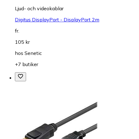
Ljud- och videokablar
Digitus DisplayPort - DisplayPort 2m
fr.
105 kr
hos
Senetic
+7 butiker