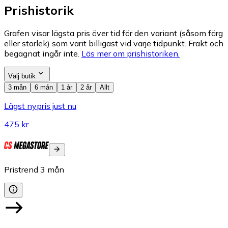
Prishistorik
Grafen visar lägsta pris över tid för den variant (såsom färg
eller storlek) som varit billigast vid varje tidpunkt. Frakt och
begagnat ingår inte.
Läs mer om prishistoriken.
Välj butik
3 mån
6 mån
1 år
2 år
Allt
Lägst nypris just nu
475 kr
Pristrend
3
mån