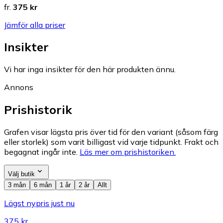
fr.
375 kr
Jämför alla priser
Insikter
Vi har inga insikter för den här produkten ännu.
Annons
Prishistorik
Grafen visar lägsta pris över tid för den variant (såsom färg
eller storlek) som varit billigast vid varje tidpunkt. Frakt och
begagnat ingår inte.
Läs mer om prishistoriken.
Välj butik
3 mån
6 mån
1 år
2 år
Allt
Lägst nypris just nu
375 kr