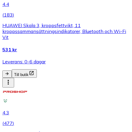
4.4
(
183
)
HUAWEI Skala 3, kroppsfettvikt, 11
kroppssammansättningsindikatorer, Bluetooth och Wi-Fi
Vit
531 kr
Leverans: 0-6 dagar
Till butik
4.3
(
477
)