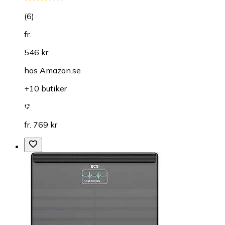
(
6
)
fr.
546 kr
hos
Amazon.se
+10 butiker
fr. 769 kr