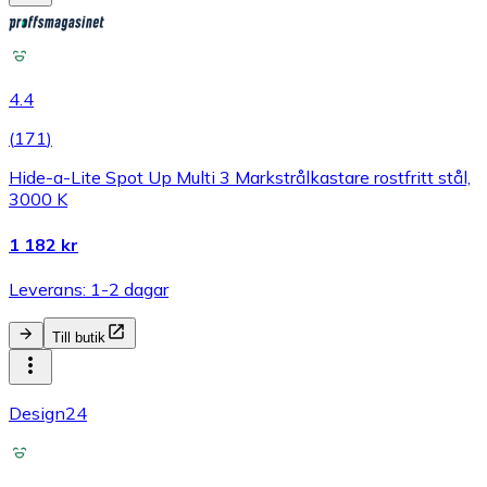
4.4
(
171
)
Hide-a-Lite Spot Up Multi 3 Markstrålkastare rostfritt stål,
3000 K
1 182 kr
Leverans: 1-2 dagar
Till butik
Design24