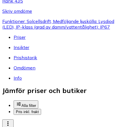
Rank 435
Skriv omdöme
Funktioner: Solcellsdrift, Medföljande ljuskälla: Lysdiod
(LED), IP-klass (grad av damm/vattentålighet): IP67
Priser
Insikter
Prishistorik
Omdömen
Info
Jämför priser och butiker
Alla filter
Pris inkl. frakt