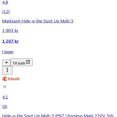
4.8
(
12
)
Markspot Hide-a-lite Spot Up Multi 3
1 903 kr
1 207 kr
I lager
Till butik
4.1
(
3
)
Hide-a-lite Spot Up Multi 3 IP67 Utomhus Mark 230V 3W