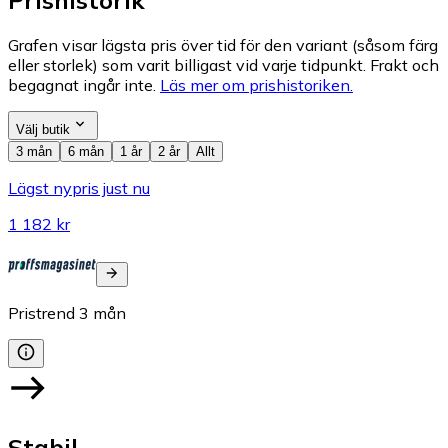
Prishistorik
Grafen visar lägsta pris över tid för den variant (såsom färg
eller storlek) som varit billigast vid varje tidpunkt. Frakt och
begagnat ingår inte.
Läs mer om prishistoriken.
Välj butik
3 mån
6 mån
1 år
2 år
Allt
Lägst nypris just nu
1 182 kr
Pristrend
3
mån
Stabil